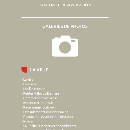
TRAITEMENT DE VOS DONNÉES
GALERIES DE PHOTOS
LA VILLE
La ville
La mairie
La ville recrute
Petites Villes de Demain
Commerce et artisanat
Enfance et jeunesse
Recensement citoyen
Urbanisme et Environnement
Risques / prévention / protection
Police
Salubrité / Déchets et encombrants