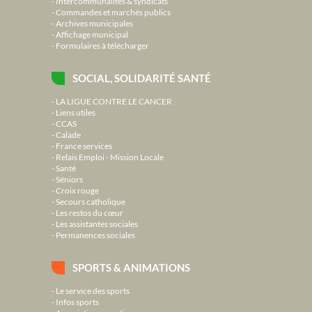
Intercommunalités & syndicats
Commandes et marchés publics
Archives municipales
Affichage municipal
Formulaires à télécharger
SOCIAL, SOLIDARITÉ SANTÉ
LA LIGUE CONTRE LE CANCER
Liens utiles
CCAS
Calade
France services
Relais Emploi - Mission Locale
Santé
Séniors
Croix rouge
Secours catholique
Les restos du cœur
Les assistantes sociales
Permanences sociales
SPORTS & ANIMATIONS
Le service des sports
Infos sports