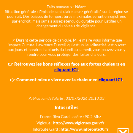
Faits nouveaux :
Néant.
Situation générale :
L'épisode caniculaire assez généralisé sur la région se
poursuit. Des baisses de températures maximales seront enregistrées
par endroit, mais jamais assez étendu ou durable pour justifier un
changement du niveau de vigilance.
📌 Durant cette période de canicule, M. le maire vous informe que
l'espace Culturel Lawrence Durrell, qui est un lieu climatisé, est ouvert
aux jours et horaires habituels du lundi au samedi, vous pouvez vous y
rendre pour vous protéger des fortes chaleurs.
👉 Retrouvez les bons réflexes face aux fortes chaleurs en
cliquant ICI
.
👉 Comment mieux vivre avec la chaleur en
cliquant ICI
.
Publication de l'alerte : 31/07/2026 20:13:03
Infos utiles
France Bleu Gard Lozère : 90.2 Mhz
Vigicrue :
http://www.vigicrues.gouv.fr
Inforoute Gard :
http://www.inforoute30.fr