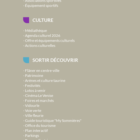
Associations sportives
Équipement sportifs
CULTURE
Médiathèque
Agenda culturel 2026
Offre et équipements culturels
Actions culturelles
SORTIR DÉCOUVRIR
Flâner en centre-ville
Patrimoine
Arènes et culture taurine
Festivités
Lotos à venir
Cinéma Le Venise
Foires et marchés
Vidourle
Voie verte
Ville fleurie
Guide touristique "My Sommières"
Office du tourisme
Plan interactif
Parkings