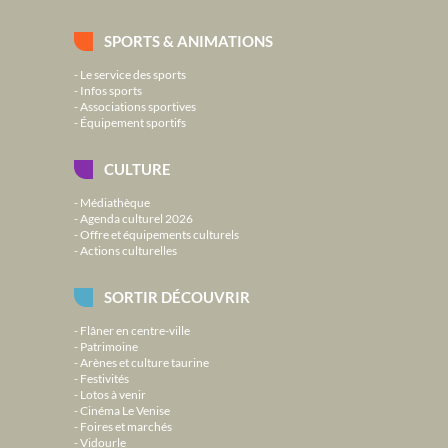
SPORTS & ANIMATIONS
Le service des sports
Infos sports
Associations sportives
Équipement sportifs
CULTURE
Médiathèque
Agenda culturel 2026
Offre et équipements culturels
Actions culturelles
SORTIR DÉCOUVRIR
Flâner en centre-ville
Patrimoine
Arènes et culture taurine
Festivités
Lotos à venir
Cinéma Le Venise
Foires et marchés
Vidourle