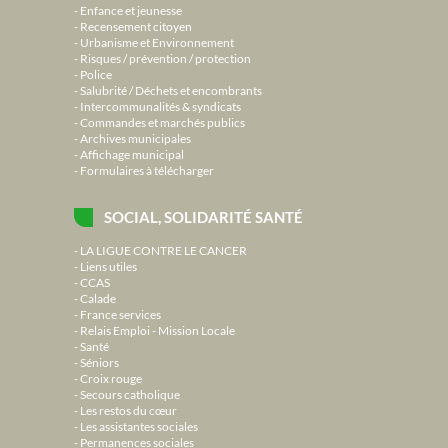
Enfance et jeunesse
Recensement citoyen
Urbanisme et Environnement
Risques / prévention / protection
Police
Salubrité / Déchets et encombrants
Intercommunalités & syndicats
Commandes et marchés publics
Archives municipales
Affichage municipal
Formulaires à télécharger
SOCIAL, SOLIDARITÉ SANTÉ
LA LIGUE CONTRE LE CANCER
Liens utiles
CCAS
Calade
France services
Relais Emploi - Mission Locale
Santé
Séniors
Croix rouge
Secours catholique
Les restos du cœur
Les assistantes sociales
Permanences sociales