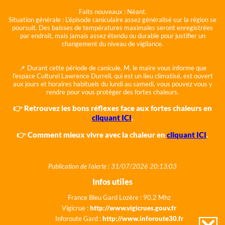
Faits nouveaux :
Néant.
Situation générale :
L'épisode caniculaire assez généralisé sur la région se
poursuit. Des baisses de températures maximales seront enregistrées
par endroit, mais jamais assez étendu ou durable pour justifier un
changement du niveau de vigilance.
📌 Durant cette période de canicule, M. le maire vous informe que
l'espace Culturel Lawrence Durrell, qui est un lieu climatisé, est ouvert
aux jours et horaires habituels du lundi au samedi, vous pouvez vous y
rendre pour vous protéger des fortes chaleurs.
👉 Retrouvez les bons réflexes face aux fortes chaleurs en
cliquant ICI
.
👉 Comment mieux vivre avec la chaleur en
cliquant ICI
.
Publication de l'alerte : 31/07/2026 20:13:03
Infos utiles
France Bleu Gard Lozère : 90.2 Mhz
Vigicrue :
http://www.vigicrues.gouv.fr
Inforoute Gard :
http://www.inforoute30.fr