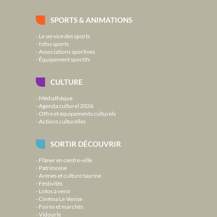
SPORTS & ANIMATIONS
Le service des sports
Infos sports
Associations sportives
Équipement sportifs
CULTURE
Médiathèque
Agenda culturel 2026
Offre et équipements culturels
Actions culturelles
SORTIR DÉCOUVRIR
Flâner en centre-ville
Patrimoine
Arènes et culture taurine
Festivités
Lotos à venir
Cinéma Le Venise
Foires et marchés
Vidourle