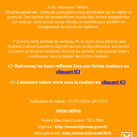
Faits nouveaux :
Néant.
Situation générale :
L'épisode caniculaire assez généralisé sur la région se
poursuit. Des baisses de températures maximales seront enregistrées
par endroit, mais jamais assez étendu ou durable pour justifier un
changement du niveau de vigilance.
📌 Durant cette période de canicule, M. le maire vous informe que
l'espace Culturel Lawrence Durrell, qui est un lieu climatisé, est ouvert
aux jours et horaires habituels du lundi au samedi, vous pouvez vous y
rendre pour vous protéger des fortes chaleurs.
👉 Retrouvez les bons réflexes face aux fortes chaleurs en
cliquant ICI
.
👉 Comment mieux vivre avec la chaleur en
cliquant ICI
.
Publication de l'alerte : 31/07/2026 20:13:03
Infos utiles
France Bleu Gard Lozère : 90.2 Mhz
Vigicrue :
http://www.vigicrues.gouv.fr
Inforoute Gard :
http://www.inforoute30.fr