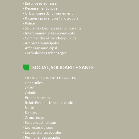
Enfance et jeunesse
Recensement citoyen
Urbanisme et Environnement
Risques / prévention / protection
Police
Salubrité / Déchets et encombrants
Intercommunalités & syndicats
Commandes et marchés publics
Archives municipales
Affichage municipal
Formulaires à télécharger
SOCIAL, SOLIDARITÉ SANTÉ
LA LIGUE CONTRE LE CANCER
Liens utiles
CCAS
Calade
France services
Relais Emploi - Mission Locale
Santé
Séniors
Croix rouge
Secours catholique
Les restos du cœur
Les assistantes sociales
Permanences sociales