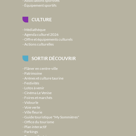
Associations sportives
Équipement sportifs
CULTURE
Médiathèque
Agenda culturel 2026
Offre et équipements culturels
Actions culturelles
SORTIR DÉCOUVRIR
Flâner en centre-ville
Patrimoine
Arènes et culture taurine
Festivités
Lotos à venir
Cinéma Le Venise
Foires et marchés
Vidourle
Voie verte
Ville fleurie
Guide touristique "My Sommières"
Office du tourisme
Plan interactif
Parkings