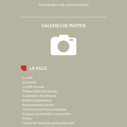
TRAITEMENT DE VOS DONNÉES
GALERIES DE PHOTOS
LA VILLE
La ville
La mairie
La ville recrute
Petites Villes de Demain
Commerce et artisanat
Enfance et jeunesse
Recensement citoyen
Urbanisme et Environnement
Risques / prévention / protection
Police
Salubrité / Déchets et encombrants