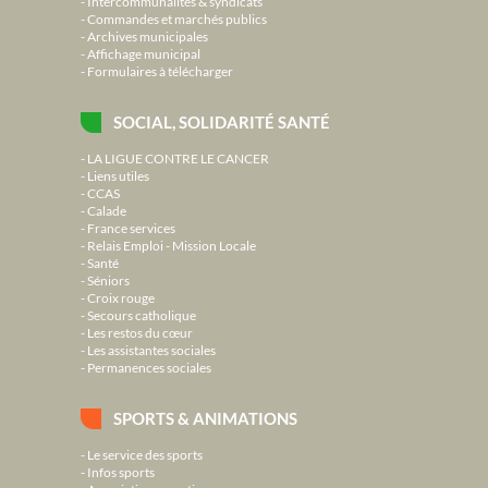
Intercommunalités & syndicats
Commandes et marchés publics
Archives municipales
Affichage municipal
Formulaires à télécharger
SOCIAL, SOLIDARITÉ SANTÉ
LA LIGUE CONTRE LE CANCER
Liens utiles
CCAS
Calade
France services
Relais Emploi - Mission Locale
Santé
Séniors
Croix rouge
Secours catholique
Les restos du cœur
Les assistantes sociales
Permanences sociales
SPORTS & ANIMATIONS
Le service des sports
Infos sports