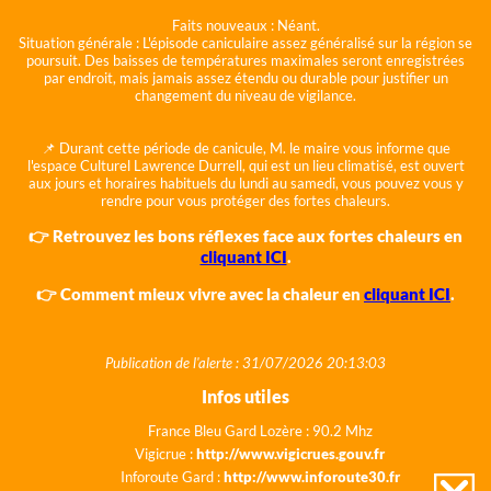
Faits nouveaux :
Néant.
Situation générale :
L'épisode caniculaire assez généralisé sur la région se
poursuit. Des baisses de températures maximales seront enregistrées
par endroit, mais jamais assez étendu ou durable pour justifier un
changement du niveau de vigilance.
📌 Durant cette période de canicule, M. le maire vous informe que
l'espace Culturel Lawrence Durrell, qui est un lieu climatisé, est ouvert
aux jours et horaires habituels du lundi au samedi, vous pouvez vous y
rendre pour vous protéger des fortes chaleurs.
👉 Retrouvez les bons réflexes face aux fortes chaleurs en
cliquant ICI
.
👉 Comment mieux vivre avec la chaleur en
cliquant ICI
.
Publication de l'alerte : 31/07/2026 20:13:03
Infos utiles
France Bleu Gard Lozère : 90.2 Mhz
Vigicrue :
http://www.vigicrues.gouv.fr
Inforoute Gard :
http://www.inforoute30.fr