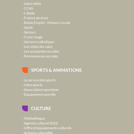
Liens utiles
CCAS
Calade
France services
Relais Emploi - Mission Locale
Santé
Séniors
Croix rouge
Secours catholique
Les restos du cœur
Les assistantes sociales
Permanences sociales
SPORTS & ANIMATIONS
Le service des sports
Infos sports
Associations sportives
Équipement sportifs
CULTURE
Médiathèque
Agenda culturel 2026
Offre et équipements culturels
Actions culturelles