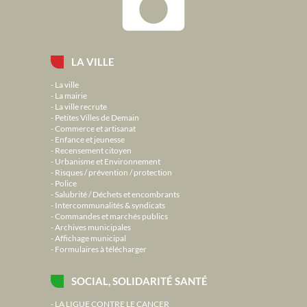
LA VILLE
La ville
La mairie
La ville recrute
Petites Villes de Demain
Commerce et artisanat
Enfance et jeunesse
Recensement citoyen
Urbanisme et Environnement
Risques / prévention / protection
Police
Salubrité / Déchets et encombrants
Intercommunalités & syndicats
Commandes et marchés publics
Archives municipales
Affichage municipal
Formulaires à télécharger
SOCIAL, SOLIDARITÉ SANTÉ
LA LIGUE CONTRE LE CANCER