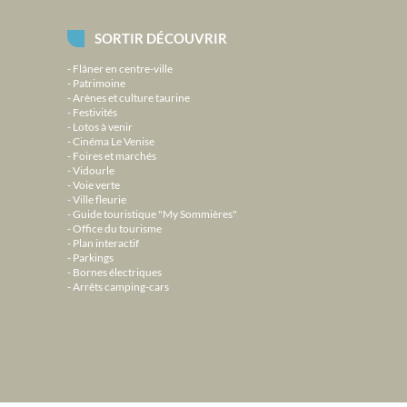
SORTIR DÉCOUVRIR
Flâner en centre-ville
Patrimoine
Arènes et culture taurine
Festivités
Lotos à venir
Cinéma Le Venise
Foires et marchés
Vidourle
Voie verte
Ville fleurie
Guide touristique "My Sommières"
Office du tourisme
Plan interactif
Parkings
Bornes électriques
Arrêts camping-cars