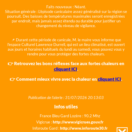
Faits nouveaux :
Néant.
Situation générale :
L'épisode caniculaire assez généralisé sur la région se
poursuit. Des baisses de températures maximales seront enregistrées
par endroit, mais jamais assez étendu ou durable pour justifier un
changement du niveau de vigilance.
📌 Durant cette période de canicule, M. le maire vous informe que
l'espace Culturel Lawrence Durrell, qui est un lieu climatisé, est ouvert
aux jours et horaires habituels du lundi au samedi, vous pouvez vous y
rendre pour vous protéger des fortes chaleurs.
👉 Retrouvez les bons réflexes face aux fortes chaleurs en
cliquant ICI
.
👉 Comment mieux vivre avec la chaleur en
cliquant ICI
.
Publication de l'alerte : 31/07/2026 20:13:03
Infos utiles
France Bleu Gard Lozère : 90.2 Mhz
Vigicrue :
http://www.vigicrues.gouv.fr
Inforoute Gard :
http://www.inforoute30.fr