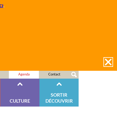
CI
.
Agenda
Contact
SORTIR
CULTURE
DÉCOUVRIR