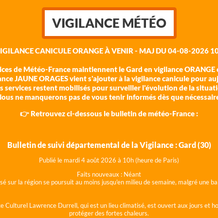
VIGILANCE MÉTÉO
VIGILANCE CANICULE ORANGE À VENIR - MAJ DU 04-08-2026 10
vices de Météo-France maintiennent le Gard en vigilance ORANGE c
ance JAUNE ORAGES vient s'ajouter à la vigilance canicule pour au
 services restent mobilisés pour surveiller l'évolution de la situat
ous ne manquerons pas de vous tenir informés dès que nécessair
👉 Retrouvez ci-dessous le bulletin de météo-France :
Bulletin de suivi départemental de la Vigilance : Gard (30)
Publié le mardi 4 août 202
6 à 10h (heure de Paris)
Faits nouveaux :
Néant
lisé sur la région se poursuit au moins jusqu'en milieu de semaine, malgré une
e Culturel Lawrence Durrell, qui est un lieu climatisé, est ouvert aux jours et 
protéger des fortes chaleurs.