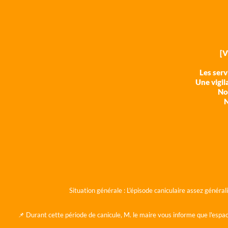
[
Les ser
Une vigil
Nos
N
Situation générale :
L'épisode caniculaire assez généra
📌 Durant cette période de canicule, M. le maire vous informe que l'espac