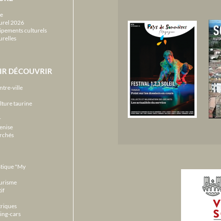
e
urel 2026
ipements culturels
urelles
IR DÉCOUVRIR
ntre-ville
lture taurine
r
enise
archés
stique "My
ourisme
if
triques
ing-cars