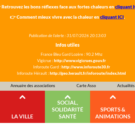
 Retrouvez les bons réflexes face aux fortes chaleurs en
cliquant I
👉 Comment mieux vivre avec la chaleur en
cliquant ICI
.
Publication de l'alerte : 31/07/2026 20:13:03
Infos utiles
France Bleu Gard Lozère : 90.2 Mhz
Vigicrue :
http://www.vigicrues.gouv.fr
Inforoute Gard :
http://www.inforoute30.fr
Inforoute Hérault :
http://geo.herault.fr/inforoute/index.html
Annuaire des associations
Carte Asso
Actualités
SOCIAL,
SOLIDARITÉ
SPORTS &
LA VILLE
SANTÉ
ANIMATIONS