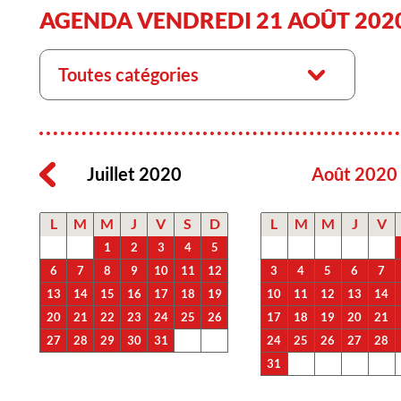
AGENDA VENDREDI 21 AOÛT 202
Toutes catégories
Juillet 2020
Août 2020
L
M
M
J
V
S
D
L
M
M
J
V
1
2
3
4
5
6
7
8
9
10
11
12
3
4
5
6
7
13
14
15
16
17
18
19
10
11
12
13
14
20
21
22
23
24
25
26
17
18
19
20
21
27
28
29
30
31
24
25
26
27
28
31