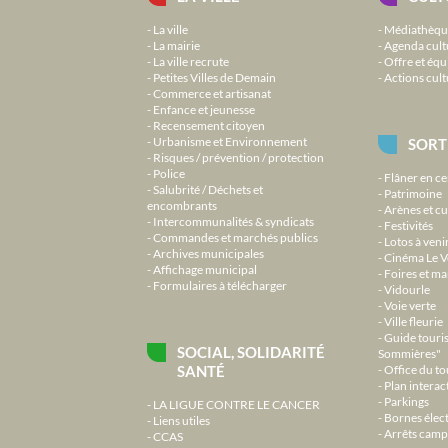
La ville
Médiathèqu
La mairie
Agenda cult
La ville recrute
Offre et équ
Petites Villes de Demain
Actions cult
Commerce et artisanat
Enfance et jeunesse
Recensement citoyen
Urbanisme et Environnement
SORT
Risques / prévention / protection
Police
Flâner en ce
Salubrité / Déchets et
Patrimoine
encombrants
Arènes et cu
Intercommunalités & syndicats
Festivités
Commandes et marchés publics
Lotos à veni
Archives municipales
Cinéma Le V
Affichage municipal
Foires et m
Formulaires à télécharger
Vidourle
Voie verte
Ville fleurie
Guide touri
SOCIAL, SOLIDARITÉ
Sommières"
SANTÉ
Office du t
Plan interact
Parkings
LA LIGUE CONTRE LE CANCER
Bornes élec
Liens utiles
Arrêts camp
CCAS