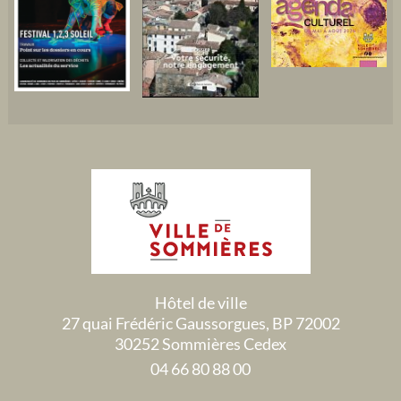
Hôtel de ville
27 quai Frédéric Gaussorgues, BP 72002
30252 Sommières Cedex
04 66 80 88 00