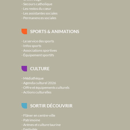
Secours catholique
Les restos du cœur
Les assistantes sociales
Permanences sociales
SPORTS & ANIMATIONS
Le service des sports
Infos sports
Associations sportives
Équipement sportifs
CULTURE
Médiathèque
Agenda culturel 2026
Offre et équipements culturels
Actions culturelles
SORTIR DÉCOUVRIR
Flâner en centre-ville
Patrimoine
Arènes et culture taurine
Festivités