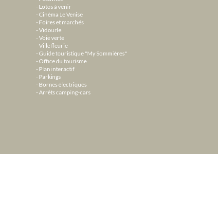
Lotos à venir
Cinéma Le Venise
Foires et marchés
Vidourle
Voie verte
Ville fleurie
Guide touristique "My Sommières"
Office du tourisme
Plan interactif
Parkings
Bornes électriques
Arrêts camping-cars