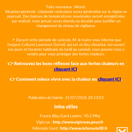
Faits nouveaux :
Néant.
Situation générale :
L'épisode caniculaire assez généralisé sur la région se
poursuit. Des baisses de températures maximales seront enregistrées
par endroit, mais jamais assez étendu ou durable pour justifier un
changement du niveau de vigilance.
📌 Durant cette période de canicule, M. le maire vous informe que
l'espace Culturel Lawrence Durrell, qui est un lieu climatisé, est ouvert
aux jours et horaires habituels du lundi au samedi, vous pouvez vous y
rendre pour vous protéger des fortes chaleurs.
👉 Retrouvez les bons réflexes face aux fortes chaleurs en
cliquant ICI
.
👉 Comment mieux vivre avec la chaleur en
cliquant ICI
.
Publication de l'alerte : 31/07/2026 20:13:03
Infos utiles
France Bleu Gard Lozère : 90.2 Mhz
Vigicrue :
http://www.vigicrues.gouv.fr
Inforoute Gard :
http://www.inforoute30.fr