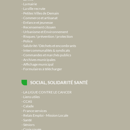
La mairie
La ville recrute
Petites Villes de Demain
Commerce et artisanat
Enfance et jeunesse
Recensement citoyen
Urbanisme et Environnement
Risques / prévention / protection
Police
Salubrité / Déchets et encombrants
Intercommunalités & syndicats
Commandes et marchés publics
Archives municipales
Affichage municipal
Formulaires à télécharger
SOCIAL, SOLIDARITÉ SANTÉ
LA LIGUE CONTRE LE CANCER
Liens utiles
CCAS
Calade
France services
Relais Emploi - Mission Locale
Santé
Séniors
Croix rouge