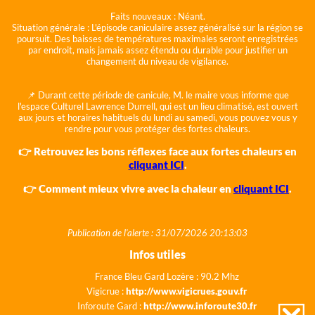
Faits nouveaux :
Néant.
Situation générale :
L'épisode caniculaire assez généralisé sur la région se
poursuit. Des baisses de températures maximales seront enregistrées
par endroit, mais jamais assez étendu ou durable pour justifier un
changement du niveau de vigilance.
📌 Durant cette période de canicule, M. le maire vous informe que
l'espace Culturel Lawrence Durrell, qui est un lieu climatisé, est ouvert
aux jours et horaires habituels du lundi au samedi, vous pouvez vous y
rendre pour vous protéger des fortes chaleurs.
👉 Retrouvez les bons réflexes face aux fortes chaleurs en
cliquant ICI
.
👉 Comment mieux vivre avec la chaleur en
cliquant ICI
.
Publication de l'alerte : 31/07/2026 20:13:03
Infos utiles
France Bleu Gard Lozère : 90.2 Mhz
Vigicrue :
http://www.vigicrues.gouv.fr
Inforoute Gard :
http://www.inforoute30.fr