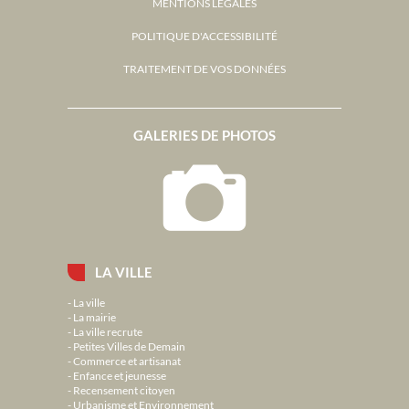
MENTIONS LÉGALES
POLITIQUE D'ACCESSIBILITÉ
TRAITEMENT DE VOS DONNÉES
GALERIES DE PHOTOS
LA VILLE
La ville
La mairie
La ville recrute
Petites Villes de Demain
Commerce et artisanat
Enfance et jeunesse
Recensement citoyen
Urbanisme et Environnement