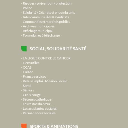
Risques / prévention / protection
Police
Salubrité / Déchets et encombrants
Intercommunalités & syndicats
Commandes et marchés publics
Archives municipales
Affichage municipal
Formulaires à télécharger
SOCIAL, SOLIDARITÉ SANTÉ
LA LIGUE CONTRE LE CANCER
Liens utiles
CCAS
Calade
France services
Relais Emploi - Mission Locale
Santé
Séniors
Croix rouge
Secours catholique
Les restos du cœur
Les assistantes sociales
Permanences sociales
SPORTS & ANIMATIONS