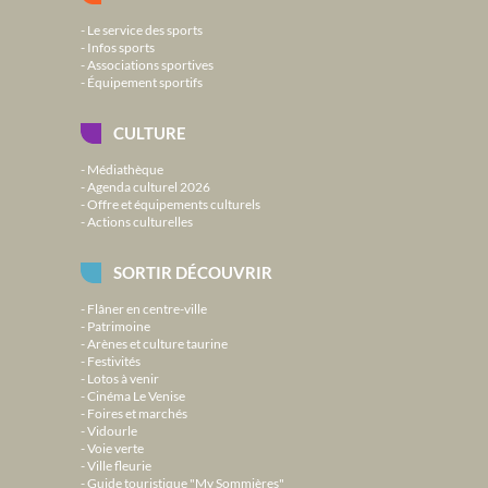
Le service des sports
Infos sports
Associations sportives
Équipement sportifs
CULTURE
Médiathèque
Agenda culturel 2026
Offre et équipements culturels
Actions culturelles
SORTIR DÉCOUVRIR
Flâner en centre-ville
Patrimoine
Arènes et culture taurine
Festivités
Lotos à venir
Cinéma Le Venise
Foires et marchés
Vidourle
Voie verte
Ville fleurie
Guide touristique "My Sommières"