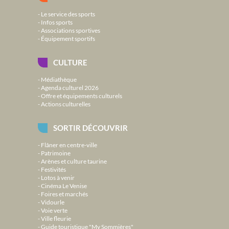
Le service des sports
Infos sports
Associations sportives
Équipement sportifs
CULTURE
Médiathèque
Agenda culturel 2026
Offre et équipements culturels
Actions culturelles
SORTIR DÉCOUVRIR
Flâner en centre-ville
Patrimoine
Arènes et culture taurine
Festivités
Lotos à venir
Cinéma Le Venise
Foires et marchés
Vidourle
Voie verte
Ville fleurie
Guide touristique "My Sommières"