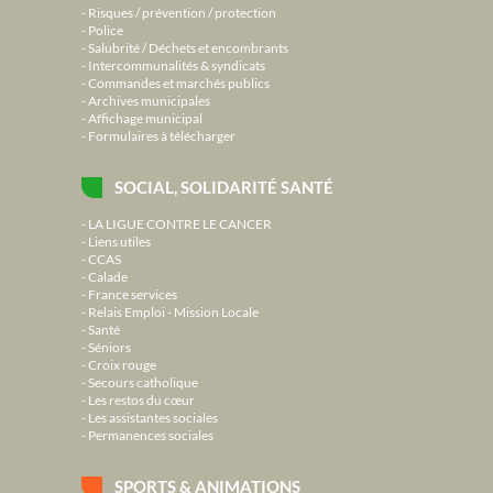
Risques / prévention / protection
Police
Salubrité / Déchets et encombrants
Intercommunalités & syndicats
Commandes et marchés publics
Archives municipales
Affichage municipal
Formulaires à télécharger
SOCIAL, SOLIDARITÉ SANTÉ
LA LIGUE CONTRE LE CANCER
Liens utiles
CCAS
Calade
France services
Relais Emploi - Mission Locale
Santé
Séniors
Croix rouge
Secours catholique
Les restos du cœur
Les assistantes sociales
Permanences sociales
SPORTS & ANIMATIONS