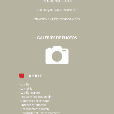
MENTIONS LÉGALES
POLITIQUE D'ACCESSIBILITÉ
TRAITEMENT DE VOS DONNÉES
GALERIES DE PHOTOS
LA VILLE
La ville
La mairie
La ville recrute
Petites Villes de Demain
Commerce et artisanat
Enfance et jeunesse
Recensement citoyen
Urbanisme et Environnement