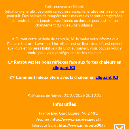
Faits nouveaux :
Néant.
Situation générale :
L'épisode caniculaire assez généralisé sur la région se
poursuit. Des baisses de températures maximales seront enregistrées
par endroit, mais jamais assez étendu ou durable pour justifier un
changement du niveau de vigilance.
📌 Durant cette période de canicule, M. le maire vous informe que
l'espace Culturel Lawrence Durrell, qui est un lieu climatisé, est ouvert
aux jours et horaires habituels du lundi au samedi, vous pouvez vous y
rendre pour vous protéger des fortes chaleurs.
👉 Retrouvez les bons réflexes face aux fortes chaleurs en
cliquant ICI
.
👉 Comment mieux vivre avec la chaleur en
cliquant ICI
.
Publication de l'alerte : 31/07/2026 20:13:03
Infos utiles
France Bleu Gard Lozère : 90.2 Mhz
Vigicrue :
http://www.vigicrues.gouv.fr
Inforoute Gard :
http://www.inforoute30.fr