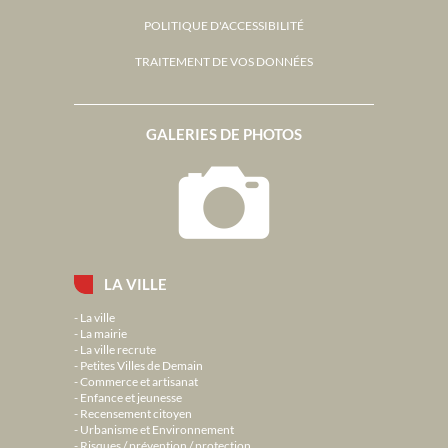
POLITIQUE D'ACCESSIBILITÉ
TRAITEMENT DE VOS DONNÉES
GALERIES DE PHOTOS
LA VILLE
La ville
La mairie
La ville recrute
Petites Villes de Demain
Commerce et artisanat
Enfance et jeunesse
Recensement citoyen
Urbanisme et Environnement
Risques / prévention / protection