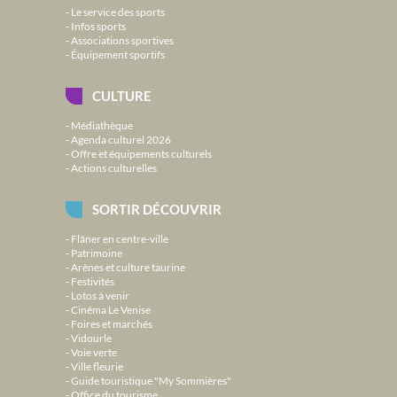
Le service des sports
Infos sports
Associations sportives
Équipement sportifs
CULTURE
Médiathèque
Agenda culturel 2026
Offre et équipements culturels
Actions culturelles
SORTIR DÉCOUVRIR
Flâner en centre-ville
Patrimoine
Arènes et culture taurine
Festivités
Lotos à venir
Cinéma Le Venise
Foires et marchés
Vidourle
Voie verte
Ville fleurie
Guide touristique "My Sommières"
Office du tourisme