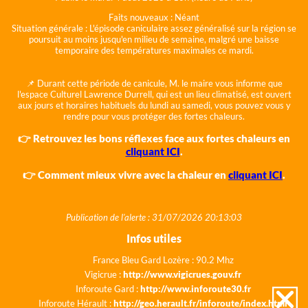
Faits nouveaux :
Néant
Situation générale :
L'épisode caniculaire assez généralisé sur la région se
poursuit au moins jusqu'en milieu de semaine, malgré une baisse
temporaire des températures maximales ce mardi.
📌 Durant cette période de canicule, M. le maire vous informe que
l'espace Culturel Lawrence Durrell, qui est un lieu climatisé, est ouvert
aux jours et horaires habituels du lundi au samedi, vous pouvez vous y
rendre pour vous protéger des fortes chaleurs.
👉 Retrouvez les bons réflexes face aux fortes chaleurs en
cliquant ICI
.
👉 Comment mieux vivre avec la chaleur en
cliquant ICI
.
Publication de l'alerte : 31/07/2026 20:13:03
Infos utiles
France Bleu Gard Lozère : 90.2 Mhz
Vigicrue :
http://www.vigicrues.gouv.fr
Inforoute Gard :
http://www.inforoute30.fr
Inforoute Hérault :
http://geo.herault.fr/inforoute/index.html