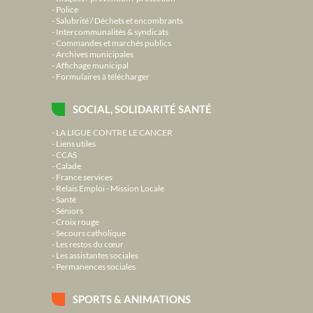
Police
Salubrité / Déchets et encombrants
Intercommunalités & syndicats
Commandes et marchés publics
Archives municipales
Affichage municipal
Formulaires à télécharger
SOCIAL, SOLIDARITÉ SANTÉ
LA LIGUE CONTRE LE CANCER
Liens utiles
CCAS
Calade
France services
Relais Emploi - Mission Locale
Santé
Séniors
Croix rouge
Secours catholique
Les restos du cœur
Les assistantes sociales
Permanences sociales
SPORTS & ANIMATIONS