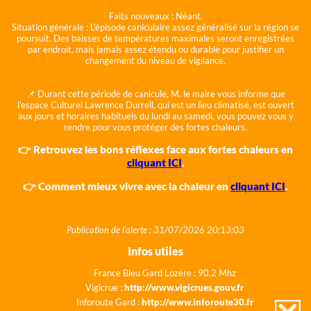
Faits nouveaux :
Néant.
Situation générale :
L'épisode caniculaire assez généralisé sur la région se
poursuit. Des baisses de températures maximales seront enregistrées
par endroit, mais jamais assez étendu ou durable pour justifier un
changement du niveau de vigilance.
📌 Durant cette période de canicule, M. le maire vous informe que
l'espace Culturel Lawrence Durrell, qui est un lieu climatisé, est ouvert
aux jours et horaires habituels du lundi au samedi, vous pouvez vous y
rendre pour vous protéger des fortes chaleurs.
👉 Retrouvez les bons réflexes face aux fortes chaleurs en
cliquant ICI
.
👉 Comment mieux vivre avec la chaleur en
cliquant ICI
.
Publication de l'alerte : 31/07/2026 20:13:03
Infos utiles
France Bleu Gard Lozère : 90.2 Mhz
Vigicrue :
http://www.vigicrues.gouv.fr
Inforoute Gard :
http://www.inforoute30.fr