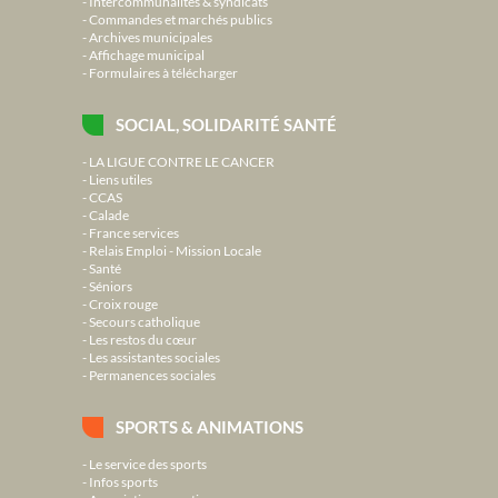
Intercommunalités & syndicats
Commandes et marchés publics
Archives municipales
Affichage municipal
Formulaires à télécharger
SOCIAL, SOLIDARITÉ SANTÉ
LA LIGUE CONTRE LE CANCER
Liens utiles
CCAS
Calade
France services
Relais Emploi - Mission Locale
Santé
Séniors
Croix rouge
Secours catholique
Les restos du cœur
Les assistantes sociales
Permanences sociales
SPORTS & ANIMATIONS
Le service des sports
Infos sports