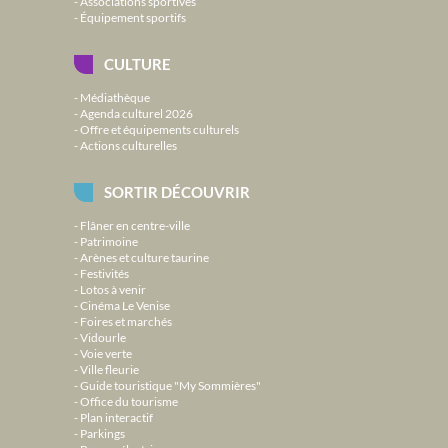
Associations sportives
Équipement sportifs
CULTURE
Médiathèque
Agenda culturel 2026
Offre et équipements culturels
Actions culturelles
SORTIR DÉCOUVRIR
Flâner en centre-ville
Patrimoine
Arènes et culture taurine
Festivités
Lotos à venir
Cinéma Le Venise
Foires et marchés
Vidourle
Voie verte
Ville fleurie
Guide touristique "My Sommières"
Office du tourisme
Plan interactif
Parkings