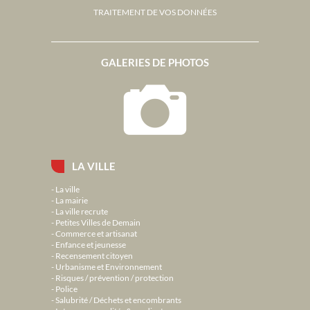
TRAITEMENT DE VOS DONNÉES
GALERIES DE PHOTOS
LA VILLE
La ville
La mairie
La ville recrute
Petites Villes de Demain
Commerce et artisanat
Enfance et jeunesse
Recensement citoyen
Urbanisme et Environnement
Risques / prévention / protection
Police
Salubrité / Déchets et encombrants