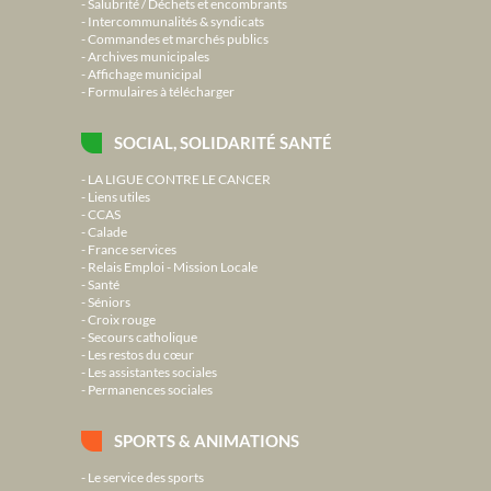
Salubrité / Déchets et encombrants
Intercommunalités & syndicats
Commandes et marchés publics
Archives municipales
Affichage municipal
Formulaires à télécharger
SOCIAL, SOLIDARITÉ SANTÉ
LA LIGUE CONTRE LE CANCER
Liens utiles
CCAS
Calade
France services
Relais Emploi - Mission Locale
Santé
Séniors
Croix rouge
Secours catholique
Les restos du cœur
Les assistantes sociales
Permanences sociales
SPORTS & ANIMATIONS
Le service des sports