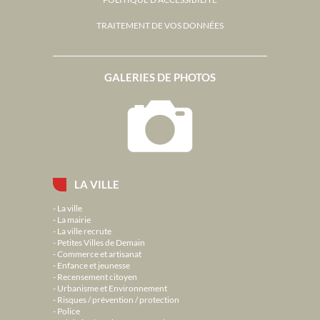
TRAITEMENT DE VOS DONNÉES
GALERIES DE PHOTOS
LA VILLE
La ville
La mairie
La ville recrute
Petites Villes de Demain
Commerce et artisanat
Enfance et jeunesse
Recensement citoyen
Urbanisme et Environnement
Risques / prévention / protection
Police