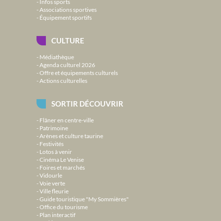
Infos sports
Associations sportives
Équipement sportifs
CULTURE
Médiathèque
Agenda culturel 2026
Offre et équipements culturels
Actions culturelles
SORTIR DÉCOUVRIR
Flâner en centre-ville
Patrimoine
Arènes et culture taurine
Festivités
Lotos à venir
Cinéma Le Venise
Foires et marchés
Vidourle
Voie verte
Ville fleurie
Guide touristique "My Sommières"
Office du tourisme
Plan interactif