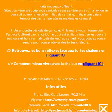
Faits nouveaux :
Néant
Situation générale :
L'épisode caniculaire assez généralisé sur la région se
poursuit au moins jusqu'en milieu de semaine, malgré une baisse
temporaire des températures maximales ce mardi.
📌 Durant cette période de canicule, M. le maire vous informe que
l'espace Culturel Lawrence Durrell, qui est un lieu climatisé, est ouvert
aux jours et horaires habituels du lundi au samedi, vous pouvez vous y
rendre pour vous protéger des fortes chaleurs.
👉 Retrouvez les bons réflexes face aux fortes chaleurs en
cliquant ICI
.
👉 Comment mieux vivre avec la chaleur en
cliquant ICI
.
Publication de l'alerte : 31/07/2026 20:13:03
Infos utiles
France Bleu Gard Lozère : 90.2 Mhz
Vigicrue :
http://www.vigicrues.gouv.fr
Inforoute Gard :
http://www.inforoute30.fr
Inforoute Hérault :
http://geo.herault.fr/inforoute/index.html