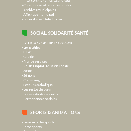
Intercommunalités & syndicats
Commandes et marchés publics
Archives municipales
Affichage municipal
Formulaires à télécharger
SOCIAL, SOLIDARITÉ SANTÉ
LA LIGUE CONTRE LE CANCER
Liens utiles
CCAS
Calade
France services
Relais Emploi - Mission Locale
Santé
Séniors
Croix rouge
Secours catholique
Les restos du cœur
Les assistantes sociales
Permanences sociales
SPORTS & ANIMATIONS
Le service des sports
Infos sports