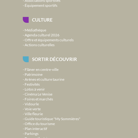
Associations sportives
Équipement sportifs
CULTURE
Médiathèque
Agenda culturel 2026
Offre et équipements culturels
Actions culturelles
SORTIR DÉCOUVRIR
Flâner en centre-ville
Patrimoine
Arènes et culture taurine
Festivités
Lotos à venir
Cinéma Le Venise
Foires et marchés
Vidourle
Voie verte
Ville fleurie
Guide touristique "My Sommières"
Office du tourisme
Plan interactif
Parkings