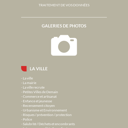
TRAITEMENT DE VOS DONNÉES
GALERIES DE PHOTOS
LA VILLE
La ville
La mairie
La ville recrute
Petites Villes de Demain
Commerce et artisanat
Enfance et jeunesse
Recensement citoyen
Urbanisme et Environnement
Risques / prévention / protection
Police
Salubrité / Déchets et encombrants