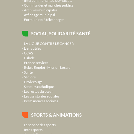
Intercommunalités & syndicats
Commandes et marchés publics
Archives municipales
Affichage municipal
Formulaires à télécharger
SOCIAL, SOLIDARITÉ SANTÉ
LA LIGUE CONTRE LE CANCER
Liens utiles
CCAS
Calade
France services
Relais Emploi - Mission Locale
Santé
Séniors
Croix rouge
Secours catholique
Les restos du cœur
Les assistantes sociales
Permanences sociales
SPORTS & ANIMATIONS
Le service des sports
Infos sports