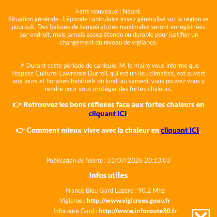
Faits nouveaux :
Néant.
Situation générale :
L'épisode caniculaire assez généralisé sur la région se
poursuit. Des baisses de températures maximales seront enregistrées
par endroit, mais jamais assez étendu ou durable pour justifier un
changement du niveau de vigilance.
📌 Durant cette période de canicule, M. le maire vous informe que
l'espace Culturel Lawrence Durrell, qui est un lieu climatisé, est ouvert
aux jours et horaires habituels du lundi au samedi, vous pouvez vous y
rendre pour vous protéger des fortes chaleurs.
👉 Retrouvez les bons réflexes face aux fortes chaleurs en
cliquant ICI
.
👉 Comment mieux vivre avec la chaleur en
cliquant ICI
.
Publication de l'alerte : 31/07/2026 20:13:03
Infos utiles
France Bleu Gard Lozère : 90.2 Mhz
Vigicrue :
http://www.vigicrues.gouv.fr
Inforoute Gard :
http://www.inforoute30.fr