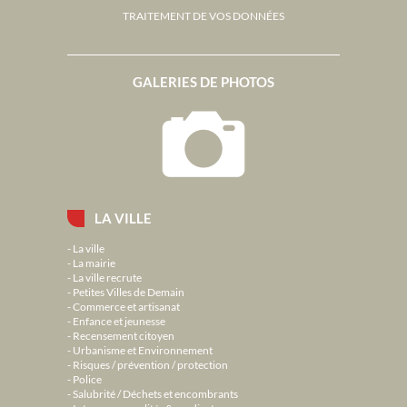
TRAITEMENT DE VOS DONNÉES
GALERIES DE PHOTOS
LA VILLE
La ville
La mairie
La ville recrute
Petites Villes de Demain
Commerce et artisanat
Enfance et jeunesse
Recensement citoyen
Urbanisme et Environnement
Risques / prévention / protection
Police
Salubrité / Déchets et encombrants