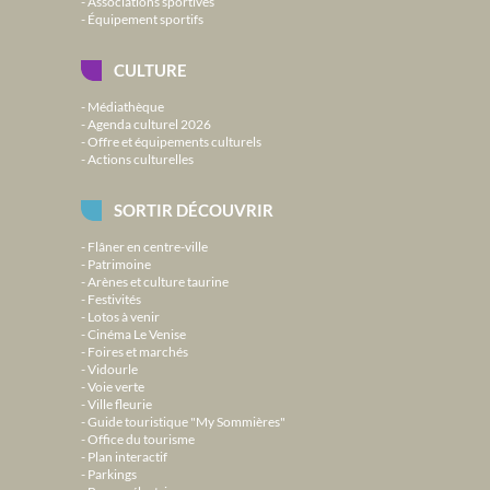
Associations sportives
Équipement sportifs
CULTURE
Médiathèque
Agenda culturel 2026
Offre et équipements culturels
Actions culturelles
SORTIR DÉCOUVRIR
Flâner en centre-ville
Patrimoine
Arènes et culture taurine
Festivités
Lotos à venir
Cinéma Le Venise
Foires et marchés
Vidourle
Voie verte
Ville fleurie
Guide touristique "My Sommières"
Office du tourisme
Plan interactif
Parkings