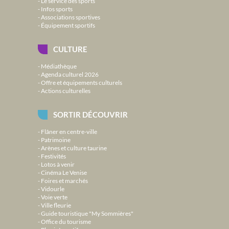
Le service des sports
Infos sports
Associations sportives
Équipement sportifs
CULTURE
Médiathèque
Agenda culturel 2026
Offre et équipements culturels
Actions culturelles
SORTIR DÉCOUVRIR
Flâner en centre-ville
Patrimoine
Arènes et culture taurine
Festivités
Lotos à venir
Cinéma Le Venise
Foires et marchés
Vidourle
Voie verte
Ville fleurie
Guide touristique "My Sommières"
Office du tourisme