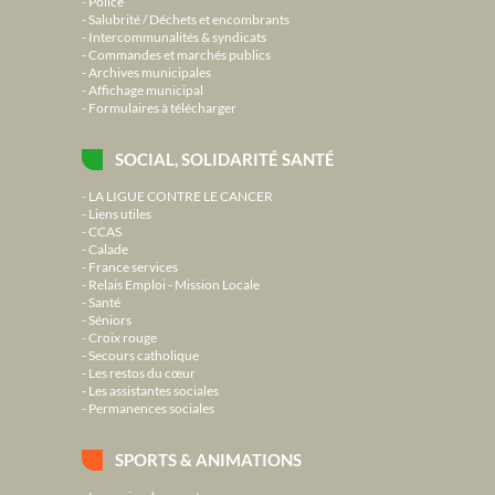
Police
Salubrité / Déchets et encombrants
Intercommunalités & syndicats
Commandes et marchés publics
Archives municipales
Affichage municipal
Formulaires à télécharger
SOCIAL, SOLIDARITÉ SANTÉ
LA LIGUE CONTRE LE CANCER
Liens utiles
CCAS
Calade
France services
Relais Emploi - Mission Locale
Santé
Séniors
Croix rouge
Secours catholique
Les restos du cœur
Les assistantes sociales
Permanences sociales
SPORTS & ANIMATIONS