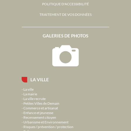
POLITIQUE D'ACCESSIBILITÉ
TRAITEMENT DE VOS DONNÉES
GALERIES DE PHOTOS
LA VILLE
La ville
La mairie
La ville recrute
Petites Villes de Demain
Commerce et artisanat
Enfance et jeunesse
Recensement citoyen
Urbanisme et Environnement
Risques / prévention / protection