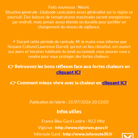
Faits nouveaux :
Néant.
Situation générale :
L'épisode caniculaire assez généralisé sur la région se
poursuit. Des baisses de températures maximales seront enregistrées
par endroit, mais jamais assez étendu ou durable pour justifier un
changement du niveau de vigilance.
📌 Durant cette période de canicule, M. le maire vous informe que
l'espace Culturel Lawrence Durrell, qui est un lieu climatisé, est ouvert
aux jours et horaires habituels du lundi au samedi, vous pouvez vous y
rendre pour vous protéger des fortes chaleurs.
👉 Retrouvez les bons réflexes face aux fortes chaleurs en
cliquant ICI
.
👉 Comment mieux vivre avec la chaleur en
cliquant ICI
.
Publication de l'alerte : 31/07/2026 20:13:03
Infos utiles
France Bleu Gard Lozère : 90.2 Mhz
Vigicrue :
http://www.vigicrues.gouv.fr
Inforoute Gard :
http://www.inforoute30.fr