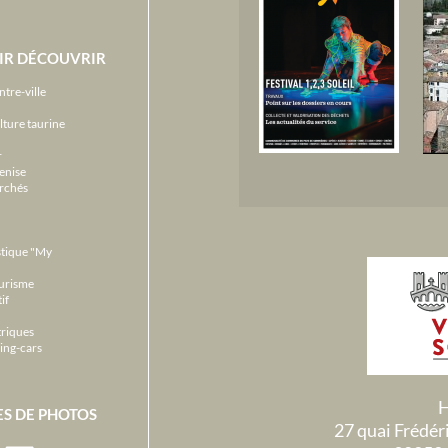
IR DÉCOUVRIR
ntre-ville
lture taurine
r
enise
archés
stique "My
ourisme
if
triques
ing-cars
H
ES DE PHOTOS
27 quai Frédé