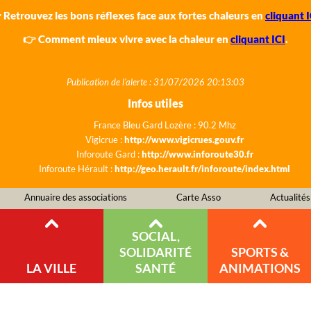
 Retrouvez les bons réflexes face aux fortes chaleurs en
cliquant I
👉 Comment mieux vivre avec la chaleur en
cliquant ICI
.
Publication de l'alerte : 31/07/2026 20:13:03
Infos utiles
France Bleu Gard Lozère : 90.2 Mhz
Vigicrue :
http://www.vigicrues.gouv.fr
Inforoute Gard :
http://www.inforoute30.fr
Inforoute Hérault :
http://geo.herault.fr/inforoute/index.html
Annuaire des associations
Carte Asso
Actualités
SOCIAL,
SOLIDARITÉ
SPORTS &
LA VILLE
SANTÉ
ANIMATIONS