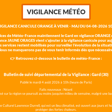
VIGILANCE MÉTÉO
VIGILANCE CANICULE ORANGE À VENIR - MAJ DU 04-08-2026 10
vices de Météo-France maintiennent le Gard en vigilance ORANGE c
ance JAUNE ORAGES vient s'ajouter à la vigilance canicule pour au
 services restent mobilisés pour surveiller l'évolution de la situat
ous ne manquerons pas de vous tenir informés dès que nécessair
👉 Retrouvez ci-dessous le bulletin de météo-France :
Bulletin de suivi départemental de la Vigilance : Gard (30)
Publié le mardi 4 août 202
6 à 10h (heure de Paris)
Faits nouveaux :
Néant
lisé sur la région se poursuit au moins jusqu'en milieu de semaine, malgré une
e Culturel Lawrence Durrell, qui est un lieu climatisé, est ouvert aux jours et 
protéger des fortes chaleurs.