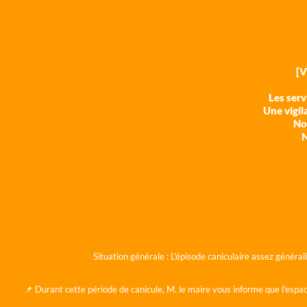
[
Les ser
Une vigil
Nos
N
Situation générale :
L'épisode caniculaire assez généra
📌 Durant cette période de canicule, M. le maire vous informe que l'espac