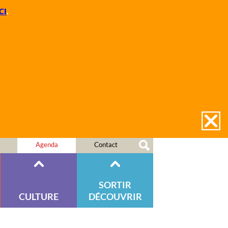
CI
.
Agenda
Contact
SORTIR
CULTURE
DÉCOUVRIR