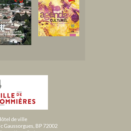
ôtel de ville
ric Gaussorgues, BP 72002