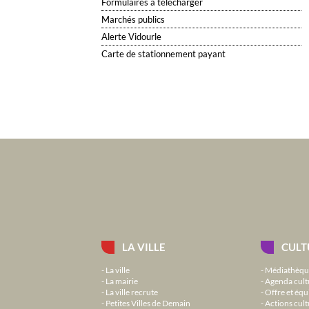
Formulaires à télécharger
Marchés publics
Alerte Vidourle
Carte de stationnement payant
LA VILLE
CULT
La ville
Médiathèqu
La mairie
Agenda cult
La ville recrute
Offre et équ
Petites Villes de Demain
Actions cult