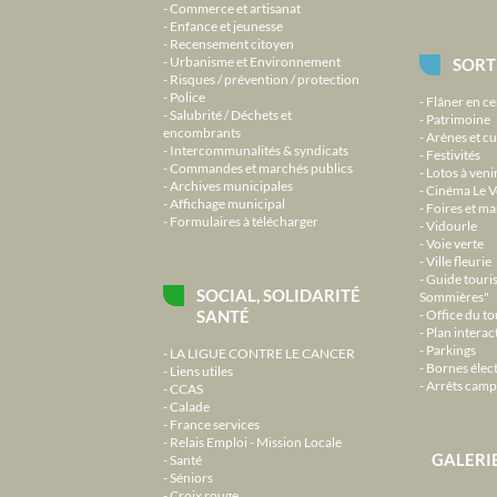
Commerce et artisanat
Enfance et jeunesse
Recensement citoyen
Urbanisme et Environnement
SORT
Risques / prévention / protection
Police
Flâner en ce
Salubrité / Déchets et
Patrimoine
encombrants
Arènes et cu
Intercommunalités & syndicats
Festivités
Commandes et marchés publics
Lotos à veni
Archives municipales
Cinéma Le V
Affichage municipal
Foires et m
Formulaires à télécharger
Vidourle
Voie verte
Ville fleurie
Guide touri
SOCIAL, SOLIDARITÉ
Sommières"
SANTÉ
Office du t
Plan interact
Parkings
LA LIGUE CONTRE LE CANCER
Bornes élec
Liens utiles
Arrêts camp
CCAS
Calade
France services
Relais Emploi - Mission Locale
GALERI
Santé
Séniors
Croix rouge