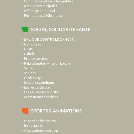
Commandes et marchés publics
Archives municipales
Affichage municipal
Formulaires à télécharger
SOCIAL, SOLIDARITÉ SANTÉ
LA LIGUE CONTRE LE CANCER
Liens utiles
CCAS
Calade
France services
Relais Emploi - Mission Locale
Santé
Séniors
Croix rouge
Secours catholique
Les restos du cœur
Les assistantes sociales
Permanences sociales
SPORTS & ANIMATIONS
Le service des sports
Infos sports
Associations sportives