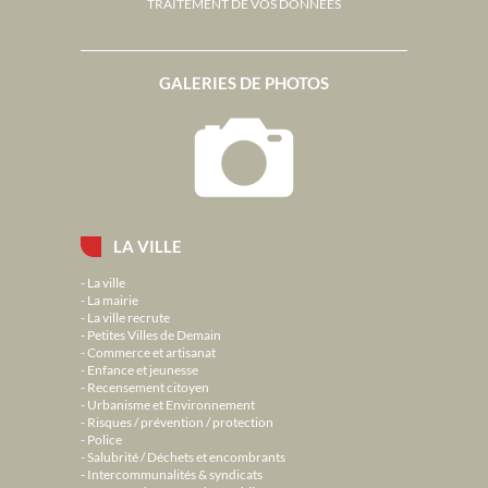
TRAITEMENT DE VOS DONNÉES
GALERIES DE PHOTOS
LA VILLE
La ville
La mairie
La ville recrute
Petites Villes de Demain
Commerce et artisanat
Enfance et jeunesse
Recensement citoyen
Urbanisme et Environnement
Risques / prévention / protection
Police
Salubrité / Déchets et encombrants
Intercommunalités & syndicats