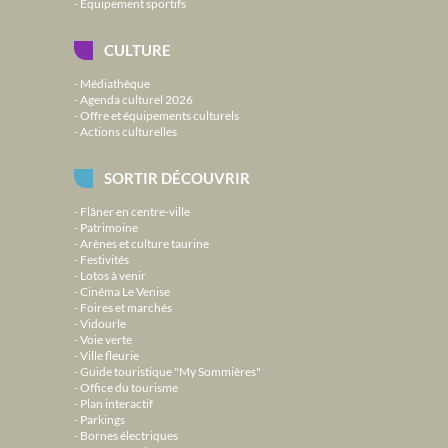
Équipement sportifs
CULTURE
Médiathèque
Agenda culturel 2026
Offre et équipements culturels
Actions culturelles
SORTIR DÉCOUVRIR
Flâner en centre-ville
Patrimoine
Arènes et culture taurine
Festivités
Lotos à venir
Cinéma Le Venise
Foires et marchés
Vidourle
Voie verte
Ville fleurie
Guide touristique "My Sommières"
Office du tourisme
Plan interactif
Parkings
Bornes électriques