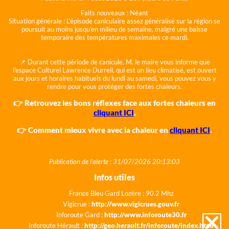
Faits nouveaux :
Néant
Situation générale :
L'épisode caniculaire assez généralisé sur la région se
poursuit au moins jusqu'en milieu de semaine, malgré une baisse
temporaire des températures maximales ce mardi.
📌 Durant cette période de canicule, M. le maire vous informe que
l'espace Culturel Lawrence Durrell, qui est un lieu climatisé, est ouvert
aux jours et horaires habituels du lundi au samedi, vous pouvez vous y
rendre pour vous protéger des fortes chaleurs.
👉 Retrouvez les bons réflexes face aux fortes chaleurs en
cliquant ICI
.
👉 Comment mieux vivre avec la chaleur en
cliquant ICI
.
Publication de l'alerte : 31/07/2026 20:13:03
Infos utiles
France Bleu Gard Lozère : 90.2 Mhz
Vigicrue :
http://www.vigicrues.gouv.fr
Inforoute Gard :
http://www.inforoute30.fr
Inforoute Hérault :
http://geo.herault.fr/inforoute/index.html