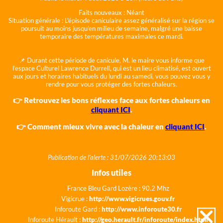
Faits nouveaux :
Néant
Situation générale :
L'épisode caniculaire assez généralisé sur la région se
poursuit au moins jusqu'en milieu de semaine, malgré une baisse
temporaire des températures maximales ce mardi.
📌 Durant cette période de canicule, M. le maire vous informe que
l'espace Culturel Lawrence Durrell, qui est un lieu climatisé, est ouvert
aux jours et horaires habituels du lundi au samedi, vous pouvez vous y
rendre pour vous protéger des fortes chaleurs.
👉 Retrouvez les bons réflexes face aux fortes chaleurs en
cliquant ICI
.
👉 Comment mieux vivre avec la chaleur en
cliquant ICI
.
Publication de l'alerte : 31/07/2026 20:13:03
Infos utiles
France Bleu Gard Lozère : 90.2 Mhz
Vigicrue :
http://www.vigicrues.gouv.fr
Inforoute Gard :
http://www.inforoute30.fr
Inforoute Hérault :
http://geo.herault.fr/inforoute/index.html