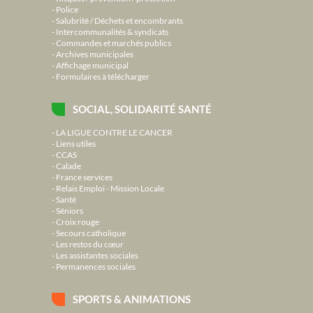
Police
Salubrité / Déchets et encombrants
Intercommunalités & syndicats
Commandes et marchés publics
Archives municipales
Affichage municipal
Formulaires à télécharger
SOCIAL, SOLIDARITÉ SANTÉ
LA LIGUE CONTRE LE CANCER
Liens utiles
CCAS
Calade
France services
Relais Emploi - Mission Locale
Santé
Séniors
Croix rouge
Secours catholique
Les restos du cœur
Les assistantes sociales
Permanences sociales
SPORTS & ANIMATIONS