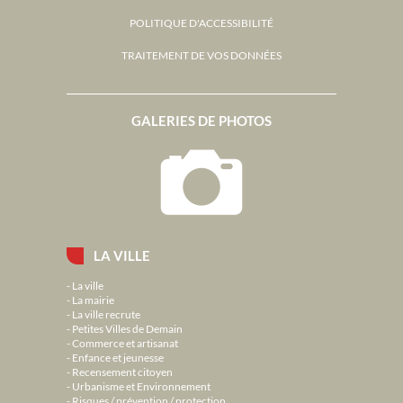
POLITIQUE D'ACCESSIBILITÉ
TRAITEMENT DE VOS DONNÉES
GALERIES DE PHOTOS
LA VILLE
La ville
La mairie
La ville recrute
Petites Villes de Demain
Commerce et artisanat
Enfance et jeunesse
Recensement citoyen
Urbanisme et Environnement
Risques / prévention / protection