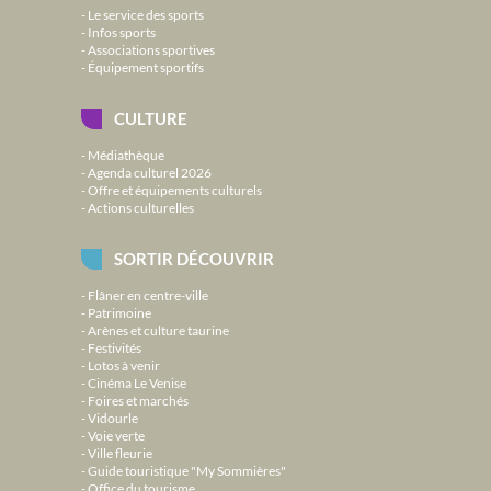
Le service des sports
Infos sports
Associations sportives
Équipement sportifs
CULTURE
Médiathèque
Agenda culturel 2026
Offre et équipements culturels
Actions culturelles
SORTIR DÉCOUVRIR
Flâner en centre-ville
Patrimoine
Arènes et culture taurine
Festivités
Lotos à venir
Cinéma Le Venise
Foires et marchés
Vidourle
Voie verte
Ville fleurie
Guide touristique "My Sommières"
Office du tourisme