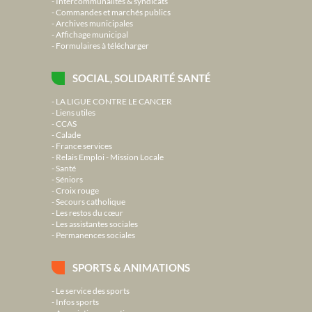
Intercommunalités & syndicats
Commandes et marchés publics
Archives municipales
Affichage municipal
Formulaires à télécharger
SOCIAL, SOLIDARITÉ SANTÉ
LA LIGUE CONTRE LE CANCER
Liens utiles
CCAS
Calade
France services
Relais Emploi - Mission Locale
Santé
Séniors
Croix rouge
Secours catholique
Les restos du cœur
Les assistantes sociales
Permanences sociales
SPORTS & ANIMATIONS
Le service des sports
Infos sports