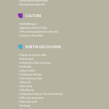
Associations sportives
Équipement sportifs
CULTURE
Médiathèque
Agenda culturel 2026
Offre et équipements culturels
Actions culturelles
SORTIR DÉCOUVRIR
Flâner en centre-ville
Patrimoine
Arènes et culture taurine
Festivités
Lotos à venir
Cinéma Le Venise
Foires et marchés
Vidourle
Voie verte
Ville fleurie
Guide touristique "My Sommières"
Office du tourisme
Plan interactif
Parkings