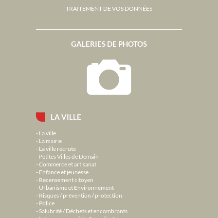
TRAITEMENT DE VOS DONNÉES
GALERIES DE PHOTOS
LA VILLE
La ville
La mairie
La ville recrute
Petites Villes de Demain
Commerce et artisanat
Enfance et jeunesse
Recensement citoyen
Urbanisme et Environnement
Risques / prévention / protection
Police
Salubrité / Déchets et encombrants