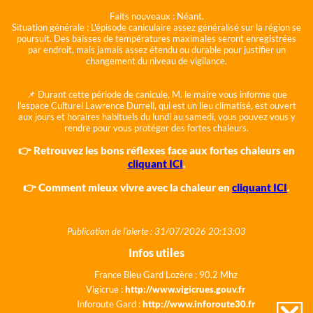
Faits nouveaux :
Néant.
Situation générale :
L'épisode caniculaire assez généralisé sur la région se
poursuit. Des baisses de températures maximales seront enregistrées
par endroit, mais jamais assez étendu ou durable pour justifier un
changement du niveau de vigilance.
📌 Durant cette période de canicule, M. le maire vous informe que
l'espace Culturel Lawrence Durrell, qui est un lieu climatisé, est ouvert
aux jours et horaires habituels du lundi au samedi, vous pouvez vous y
rendre pour vous protéger des fortes chaleurs.
👉 Retrouvez les bons réflexes face aux fortes chaleurs en
cliquant ICI
.
👉 Comment mieux vivre avec la chaleur en
cliquant ICI
.
Publication de l'alerte : 31/07/2026 20:13:03
Infos utiles
France Bleu Gard Lozère : 90.2 Mhz
Vigicrue :
http://www.vigicrues.gouv.fr
Inforoute Gard :
http://www.inforoute30.fr