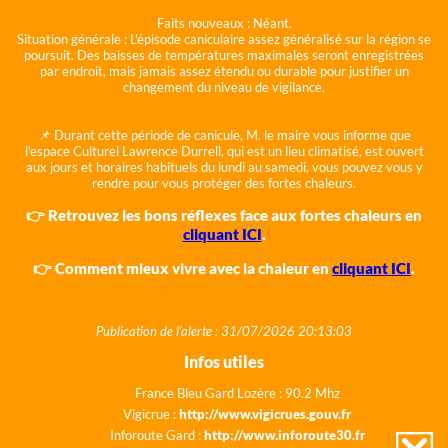
Faits nouveaux :
Néant.
Situation générale :
L'épisode caniculaire assez généralisé sur la région se
poursuit. Des baisses de températures maximales seront enregistrées
par endroit, mais jamais assez étendu ou durable pour justifier un
changement du niveau de vigilance.
📌 Durant cette période de canicule, M. le maire vous informe que
l'espace Culturel Lawrence Durrell, qui est un lieu climatisé, est ouvert
aux jours et horaires habituels du lundi au samedi, vous pouvez vous y
rendre pour vous protéger des fortes chaleurs.
👉 Retrouvez les bons réflexes face aux fortes chaleurs en
cliquant ICI
.
👉 Comment mieux vivre avec la chaleur en
cliquant ICI
.
Publication de l'alerte : 31/07/2026 20:13:03
Infos utiles
France Bleu Gard Lozère : 90.2 Mhz
Vigicrue :
http://www.vigicrues.gouv.fr
Inforoute Gard :
http://www.inforoute30.fr