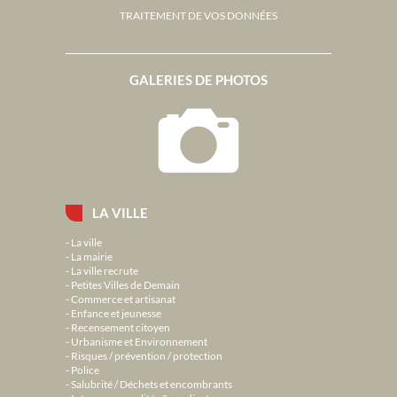
TRAITEMENT DE VOS DONNÉES
GALERIES DE PHOTOS
LA VILLE
La ville
La mairie
La ville recrute
Petites Villes de Demain
Commerce et artisanat
Enfance et jeunesse
Recensement citoyen
Urbanisme et Environnement
Risques / prévention / protection
Police
Salubrité / Déchets et encombrants