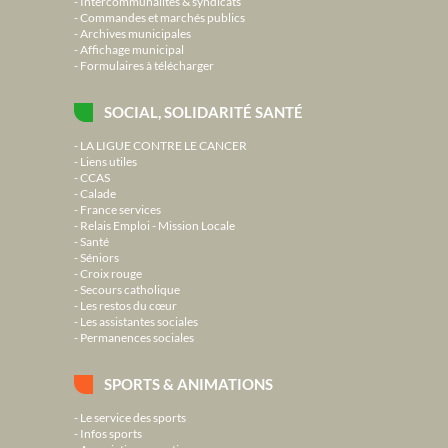
Intercommunalités & syndicats
Commandes et marchés publics
Archives municipales
Affichage municipal
Formulaires à télécharger
SOCIAL, SOLIDARITÉ SANTÉ
LA LIGUE CONTRE LE CANCER
Liens utiles
CCAS
Calade
France services
Relais Emploi - Mission Locale
Santé
Séniors
Croix rouge
Secours catholique
Les restos du cœur
Les assistantes sociales
Permanences sociales
SPORTS & ANIMATIONS
Le service des sports
Infos sports