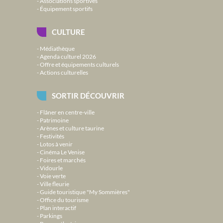
Associations sportives
Équipement sportifs
CULTURE
Médiathèque
Agenda culturel 2026
Offre et équipements culturels
Actions culturelles
SORTIR DÉCOUVRIR
Flâner en centre-ville
Patrimoine
Arènes et culture taurine
Festivités
Lotos à venir
Cinéma Le Venise
Foires et marchés
Vidourle
Voie verte
Ville fleurie
Guide touristique "My Sommières"
Office du tourisme
Plan interactif
Parkings