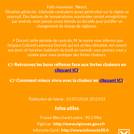
Faits nouveaux :
Néant.
Situation générale :
L'épisode caniculaire assez généralisé sur la région se
poursuit. Des baisses de températures maximales seront enregistrées
par endroit, mais jamais assez étendu ou durable pour justifier un
changement du niveau de vigilance.
📌 Durant cette période de canicule, M. le maire vous informe que
l'espace Culturel Lawrence Durrell, qui est un lieu climatisé, est ouvert
aux jours et horaires habituels du lundi au samedi, vous pouvez vous y
rendre pour vous protéger des fortes chaleurs.
👉 Retrouvez les bons réflexes face aux fortes chaleurs en
cliquant ICI
.
👉 Comment mieux vivre avec la chaleur en
cliquant ICI
.
Publication de l'alerte : 31/07/2026 20:13:03
Infos utiles
France Bleu Gard Lozère : 90.2 Mhz
Vigicrue :
http://www.vigicrues.gouv.fr
Inforoute Gard :
http://www.inforoute30.fr