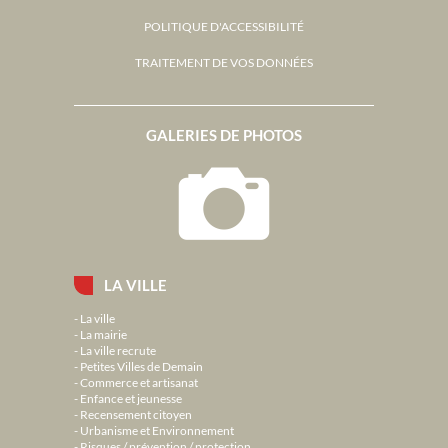
POLITIQUE D'ACCESSIBILITÉ
TRAITEMENT DE VOS DONNÉES
GALERIES DE PHOTOS
LA VILLE
La ville
La mairie
La ville recrute
Petites Villes de Demain
Commerce et artisanat
Enfance et jeunesse
Recensement citoyen
Urbanisme et Environnement
Risques / prévention / protection