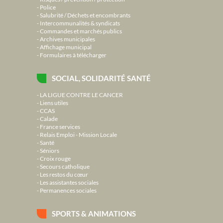
Police
Salubrité / Déchets et encombrants
Intercommunalités & syndicats
Commandes et marchés publics
Archives municipales
Affichage municipal
Formulaires à télécharger
SOCIAL, SOLIDARITÉ SANTÉ
LA LIGUE CONTRE LE CANCER
Liens utiles
CCAS
Calade
France services
Relais Emploi - Mission Locale
Santé
Séniors
Croix rouge
Secours catholique
Les restos du cœur
Les assistantes sociales
Permanences sociales
SPORTS & ANIMATIONS