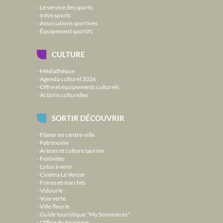
Le service des sports
Infos sports
Associations sportives
Équipement sportifs
CULTURE
Médiathèque
Agenda culturel 2026
Offre et équipements culturels
Actions culturelles
SORTIR DÉCOUVRIR
Flâner en centre-ville
Patrimoine
Arènes et culture taurine
Festivités
Lotos à venir
Cinéma Le Venise
Foires et marchés
Vidourle
Voie verte
Ville fleurie
Guide touristique "My Sommières"
Office du tourisme