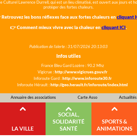
e Culturel Lawrence Durrell, qui est un lieu climatisé, est ouvert aux jours et 
protéger des fortes chaleurs.
 Retrouvez les bons réflexes face aux fortes chaleurs en
cliquant I
👉 Comment mieux vivre avec la chaleur en
cliquant ICI
.
Publication de l'alerte : 31/07/2026 20:13:03
Infos utiles
France Bleu Gard Lozère : 90.2 Mhz
Vigicrue :
http://www.vigicrues.gouv.fr
Inforoute Gard :
http://www.inforoute30.fr
Inforoute Hérault :
http://geo.herault.fr/inforoute/index.html
Annuaire des associations
Carte Asso
Actualités
SOCIAL,
SOLIDARITÉ
SPORTS &
LA VILLE
SANTÉ
ANIMATIONS