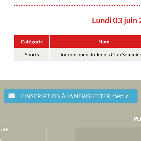
Lundi 03 juin
Catégorie
Nom
Sports
Tournoi open du Tennis Club Sommiér
L'INSCRIPTION À LA NEWSLETTER,
c'est ici !
PU
URE
e