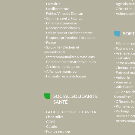
La mairie
Agenda cult
La ville recrute
Offre et équ
Petites Villes de Demain
Actions cult
Commerce et artisanat
Enfance et jeunesse
Recensement citoyen
Urbanisme et Environnement
SORT
Risques / prévention / protection
Police
Flâner en ce
Salubrité / Déchets et
Patrimoine
encombrants
Arènes et cu
Intercommunalités & syndicats
Festivités
Commandes et marchés publics
Lotos à veni
Archives municipales
Cinéma Le V
Affichage municipal
Foires et m
Formulaires à télécharger
Vidourle
Voie verte
Ville fleurie
Guide touri
SOCIAL, SOLIDARITÉ
Sommières"
SANTÉ
Office du t
Plan interact
Parkings
LA LIGUE CONTRE LE CANCER
Bornes élec
Liens utiles
Arrêts camp
CCAS
Calade
France services