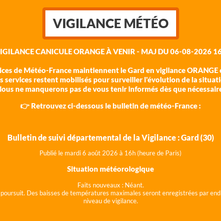
VIGILANCE MÉTÉO
VIGILANCE CANICULE ORANGE À VENIR - MAJ DU 06-08-2026 16
vices de Météo-France maintiennent le Gard en vigilance ORANGE c
 services restent mobilisés pour surveiller l'évolution de la situat
ous ne manquerons pas de vous tenir informés dès que nécessair
👉 Retrouvez ci-dessous le bulletin de météo-France :
Bulletin de suivi départemental de la Vigilance : Gard (30)
Publié le mardi 6 août 202
6 à 16h (heure de Paris)
Situation météorologique
Faits nouveaux :
Néant.
 se poursuit. Des baisses de températures maximales seront enregistrées par end
niveau de vigilance.