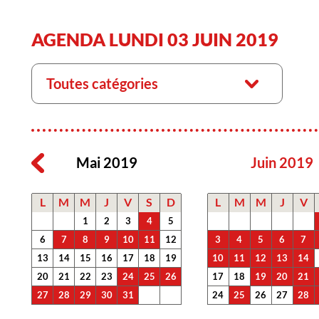
AGENDA LUNDI 03 JUIN 2019
Toutes catégories
Mai 2019
Juin 2019
L
M
M
J
V
S
D
L
M
M
J
V
1
2
3
4
5
6
7
8
9
10
11
12
3
4
5
6
7
13
14
15
16
17
18
19
10
11
12
13
14
20
21
22
23
24
25
26
17
18
19
20
21
27
28
29
30
31
24
25
26
27
28