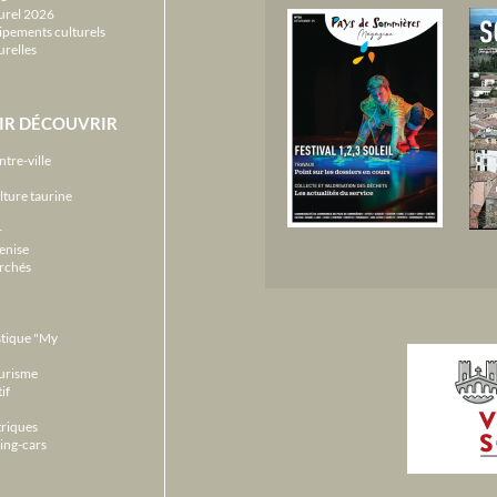
urel 2026
ipements culturels
urelles
IR DÉCOUVRIR
ntre-ville
lture taurine
r
enise
archés
stique "My
ourisme
if
triques
ing-cars