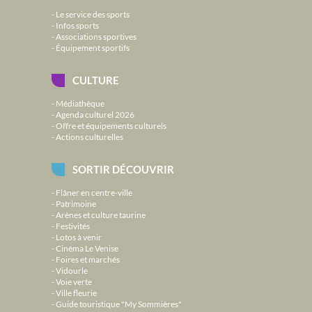
Le service des sports
Infos sports
Associations sportives
Équipement sportifs
CULTURE
Médiathèque
Agenda culturel 2026
Offre et équipements culturels
Actions culturelles
SORTIR DÉCOUVRIR
Flâner en centre-ville
Patrimoine
Arènes et culture taurine
Festivités
Lotos à venir
Cinéma Le Venise
Foires et marchés
Vidourle
Voie verte
Ville fleurie
Guide touristique "My Sommières"