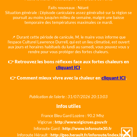
Faits nouveaux :
Néant
Situation générale :
L'épisode caniculaire assez généralisé sur la région se
poursuit au moins jusqu'en milieu de semaine, malgré une baisse
temporaire des températures maximales ce mardi.
📌 Durant cette période de canicule, M. le maire vous informe que
l'espace Culturel Lawrence Durrell, qui est un lieu climatisé, est ouvert
aux jours et horaires habituels du lundi au samedi, vous pouvez vous y
rendre pour vous protéger des fortes chaleurs.
👉 Retrouvez les bons réflexes face aux fortes chaleurs en
cliquant ICI
.
👉 Comment mieux vivre avec la chaleur en
cliquant ICI
.
Publication de l'alerte : 31/07/2026 20:13:03
Infos utiles
France Bleu Gard Lozère : 90.2 Mhz
Vigicrue :
http://www.vigicrues.gouv.fr
Inforoute Gard :
http://www.inforoute30.fr
Inforoute Hérault :
http://geo.herault.fr/inforoute/index.html