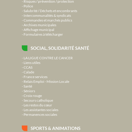
Risques / prévention / protection
Police
Salubrité / Déchets et encombrants
Intercommunalités & syndicats
Commandes et marchés publics
Archives municipales
Affichage municipal
Formulaires à télécharger
SOCIAL, SOLIDARITÉ SANTÉ
LA LIGUE CONTRE LE CANCER
Liens utiles
CCAS
Calade
France services
Relais Emploi - Mission Locale
Santé
Séniors
Croix rouge
Secours catholique
Les restos du cœur
Les assistantes sociales
Permanences sociales
SPORTS & ANIMATIONS