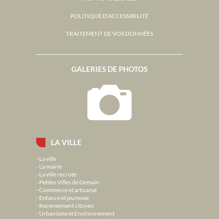
POLITIQUE D'ACCESSIBILITÉ
TRAITEMENT DE VOS DONNÉES
GALERIES DE PHOTOS
LA VILLE
La ville
La mairie
La ville recrute
Petites Villes de Demain
Commerce et artisanat
Enfance et jeunesse
Recensement citoyen
Urbanisme et Environnement