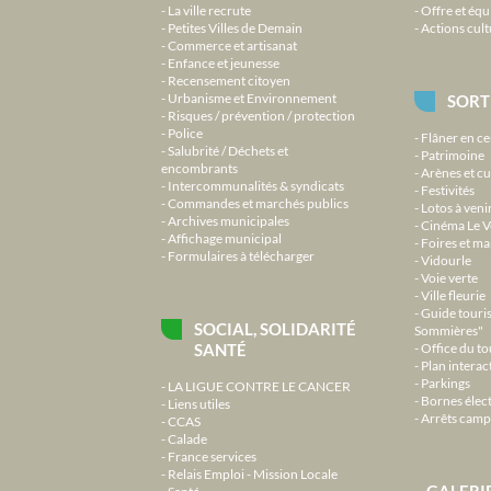
La ville recrute
Offre et équ
Petites Villes de Demain
Actions cult
Commerce et artisanat
Enfance et jeunesse
Recensement citoyen
Urbanisme et Environnement
SORT
Risques / prévention / protection
Police
Flâner en ce
Salubrité / Déchets et
Patrimoine
encombrants
Arènes et cu
Intercommunalités & syndicats
Festivités
Commandes et marchés publics
Lotos à veni
Archives municipales
Cinéma Le V
Affichage municipal
Foires et m
Formulaires à télécharger
Vidourle
Voie verte
Ville fleurie
Guide touri
SOCIAL, SOLIDARITÉ
Sommières"
SANTÉ
Office du t
Plan interact
Parkings
LA LIGUE CONTRE LE CANCER
Bornes élec
Liens utiles
Arrêts camp
CCAS
Calade
France services
Relais Emploi - Mission Locale
GALERI
Santé