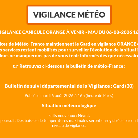
VIGILANCE MÉTÉO
VIGILANCE CANICULE ORANGE À VENIR - MAJ DU 06-08-2026 16
vices de Météo-France maintiennent le Gard en vigilance ORANGE c
 services restent mobilisés pour surveiller l'évolution de la situat
ous ne manquerons pas de vous tenir informés dès que nécessair
👉 Retrouvez ci-dessous le bulletin de météo-France :
Bulletin de suivi départemental de la Vigilance : Gard (30)
Publié le mardi 6 août 202
6 à 16h (heure de Paris)
Situation météorologique
Faits nouveaux :
Néant.
 se poursuit. Des baisses de températures maximales seront enregistrées par end
niveau de vigilance.