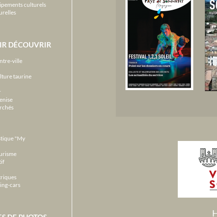
ipements culturels
urelles
IR DÉCOUVRIR
ntre-ville
lture taurine
r
enise
archés
stique "My
ourisme
if
triques
ing-cars
H
ES DE PHOTOS