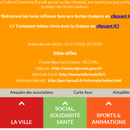
e Culturel Lawrence Durrell, qui est un lieu climatisé, est ouvert aux jours et 
protéger des fortes chaleurs.
 Retrouvez les bons réflexes face aux fortes chaleurs en
cliquant I
👉 Comment mieux vivre avec la chaleur en
cliquant ICI
.
Publication de l'alerte : 31/07/2026 20:13:03
Infos utiles
France Bleu Gard Lozère : 90.2 Mhz
Vigicrue :
http://www.vigicrues.gouv.fr
Inforoute Gard :
http://www.inforoute30.fr
Inforoute Hérault :
http://geo.herault.fr/inforoute/index.html
Annuaire des associations
Carte Asso
Actualités
SOCIAL,
SOLIDARITÉ
SPORTS &
LA VILLE
SANTÉ
ANIMATIONS