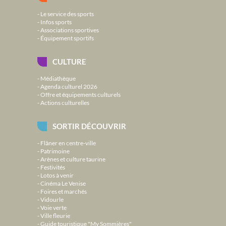
Le service des sports
Infos sports
Associations sportives
Équipement sportifs
CULTURE
Médiathèque
Agenda culturel 2026
Offre et équipements culturels
Actions culturelles
SORTIR DÉCOUVRIR
Flâner en centre-ville
Patrimoine
Arènes et culture taurine
Festivités
Lotos à venir
Cinéma Le Venise
Foires et marchés
Vidourle
Voie verte
Ville fleurie
Guide touristique "My Sommières"