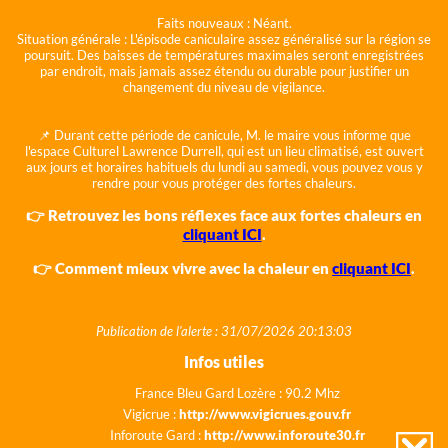
Faits nouveaux :
Néant.
Situation générale :
L'épisode caniculaire assez généralisé sur la région se
poursuit. Des baisses de températures maximales seront enregistrées
par endroit, mais jamais assez étendu ou durable pour justifier un
changement du niveau de vigilance.
📌 Durant cette période de canicule, M. le maire vous informe que
l'espace Culturel Lawrence Durrell, qui est un lieu climatisé, est ouvert
aux jours et horaires habituels du lundi au samedi, vous pouvez vous y
rendre pour vous protéger des fortes chaleurs.
👉 Retrouvez les bons réflexes face aux fortes chaleurs en
cliquant ICI
.
👉 Comment mieux vivre avec la chaleur en
cliquant ICI
.
Publication de l'alerte : 31/07/2026 20:13:03
Infos utiles
France Bleu Gard Lozère : 90.2 Mhz
Vigicrue :
http://www.vigicrues.gouv.fr
Inforoute Gard :
http://www.inforoute30.fr