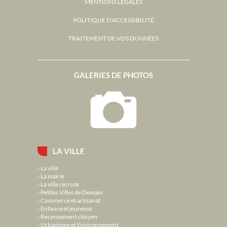
MENTIONS LÉGALES
POLITIQUE D'ACCESSIBILITÉ
TRAITEMENT DE VOS DONNÉES
GALERIES DE PHOTOS
LA VILLE
La ville
La mairie
La ville recrute
Petites Villes de Demain
Commerce et artisanat
Enfance et jeunesse
Recensement citoyen
Urbanisme et Environnement