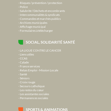
Risques / prévention / protection
Police
Salubrité / Déchets et encombrants
Intercommunalités & syndicats
Commandes et marchés publics
Archives municipales
Affichage municipal
Formulaires à télécharger
SOCIAL, SOLIDARITÉ SANTÉ
LA LIGUE CONTRE LE CANCER
Liens utiles
CCAS
Calade
France services
Relais Emploi - Mission Locale
Santé
Séniors
Croix rouge
Secours catholique
Les restos du cœur
Les assistantes sociales
Permanences sociales
SPORTS & ANIMATIONS