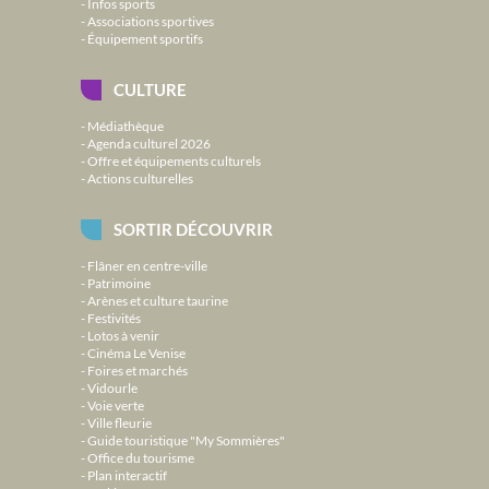
Infos sports
Associations sportives
Équipement sportifs
CULTURE
Médiathèque
Agenda culturel 2026
Offre et équipements culturels
Actions culturelles
SORTIR DÉCOUVRIR
Flâner en centre-ville
Patrimoine
Arènes et culture taurine
Festivités
Lotos à venir
Cinéma Le Venise
Foires et marchés
Vidourle
Voie verte
Ville fleurie
Guide touristique "My Sommières"
Office du tourisme
Plan interactif