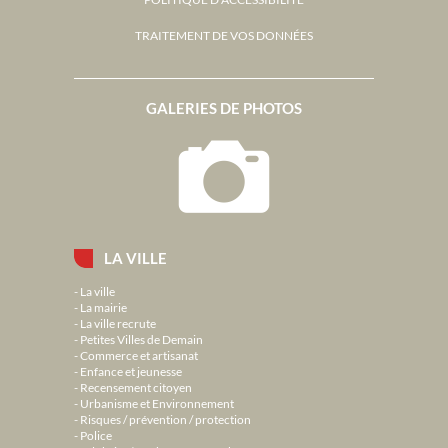
TRAITEMENT DE VOS DONNÉES
GALERIES DE PHOTOS
LA VILLE
La ville
La mairie
La ville recrute
Petites Villes de Demain
Commerce et artisanat
Enfance et jeunesse
Recensement citoyen
Urbanisme et Environnement
Risques / prévention / protection
Police