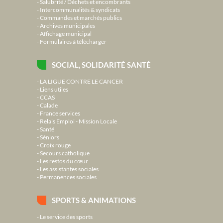
Salubrité / Déchets et encombrants
Intercommunalités & syndicats
Commandes et marchés publics
Archives municipales
Affichage municipal
Formulaires à télécharger
SOCIAL, SOLIDARITÉ SANTÉ
LA LIGUE CONTRE LE CANCER
Liens utiles
CCAS
Calade
France services
Relais Emploi - Mission Locale
Santé
Séniors
Croix rouge
Secours catholique
Les restos du cœur
Les assistantes sociales
Permanences sociales
SPORTS & ANIMATIONS
Le service des sports