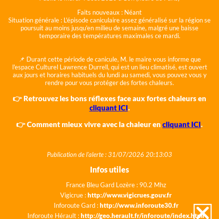
Faits nouveaux :
Néant
Situation générale :
L'épisode caniculaire assez généralisé sur la région se
poursuit au moins jusqu'en milieu de semaine, malgré une baisse
temporaire des températures maximales ce mardi.
📌 Durant cette période de canicule, M. le maire vous informe que
l'espace Culturel Lawrence Durrell, qui est un lieu climatisé, est ouvert
aux jours et horaires habituels du lundi au samedi, vous pouvez vous y
rendre pour vous protéger des fortes chaleurs.
👉 Retrouvez les bons réflexes face aux fortes chaleurs en
cliquant ICI
.
👉 Comment mieux vivre avec la chaleur en
cliquant ICI
.
Publication de l'alerte : 31/07/2026 20:13:03
Infos utiles
France Bleu Gard Lozère : 90.2 Mhz
Vigicrue :
http://www.vigicrues.gouv.fr
Inforoute Gard :
http://www.inforoute30.fr
Inforoute Hérault :
http://geo.herault.fr/inforoute/index.html