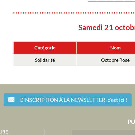
Samedi 21 octob
Catégorie
Nom
Solidarité
Octobre Rose
L'INSCRIPTION À LA NEWSLETTER,
c'est ici !
PU
URE