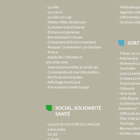
La ville
Médiathèqu
La mairie
Agenda cult
La ville recrute
Offre et équ
Petites Villes de Demain
Actions cult
Commerce et artisanat
Enfance et jeunesse
Recensement citoyen
Urbanisme et Environnement
SORT
Risques / prévention / protection
Police
Flâner en ce
Salubrité / Déchets et
Patrimoine
encombrants
Arènes et cu
Intercommunalités & syndicats
Festivités
Commandes et marchés publics
Lotos à veni
Archives municipales
Cinéma Le V
Affichage municipal
Foires et m
Formulaires à télécharger
Vidourle
Voie verte
Ville fleurie
Guide touri
SOCIAL, SOLIDARITÉ
Sommières"
SANTÉ
Office du t
Plan interact
Parkings
LA LIGUE CONTRE LE CANCER
Bornes élec
Liens utiles
Arrêts camp
CCAS
Calade