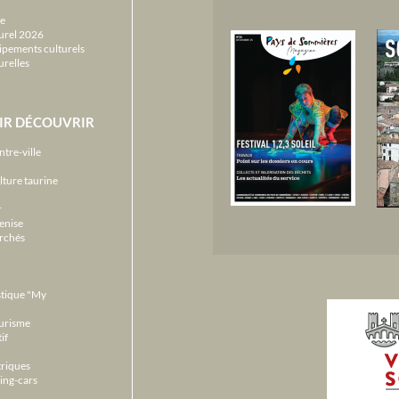
e
urel 2026
ipements culturels
urelles
IR DÉCOUVRIR
ntre-ville
lture taurine
r
enise
archés
stique "My
ourisme
if
triques
ing-cars