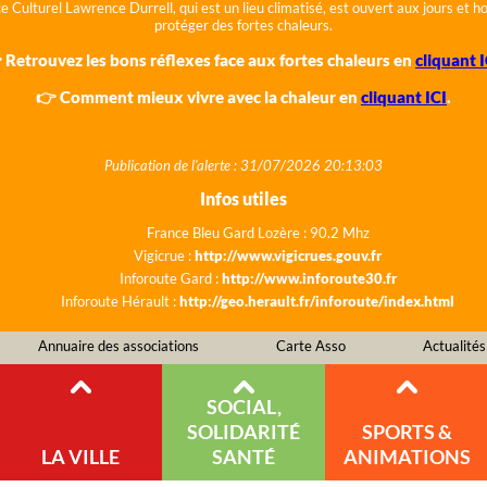
e Culturel Lawrence Durrell, qui est un lieu climatisé, est ouvert aux jours et 
protéger des fortes chaleurs.
 Retrouvez les bons réflexes face aux fortes chaleurs en
cliquant I
👉 Comment mieux vivre avec la chaleur en
cliquant ICI
.
Publication de l'alerte : 31/07/2026 20:13:03
Infos utiles
France Bleu Gard Lozère : 90.2 Mhz
Vigicrue :
http://www.vigicrues.gouv.fr
Inforoute Gard :
http://www.inforoute30.fr
Inforoute Hérault :
http://geo.herault.fr/inforoute/index.html
Annuaire des associations
Carte Asso
Actualités
SOCIAL,
SOLIDARITÉ
SPORTS &
LA VILLE
SANTÉ
ANIMATIONS