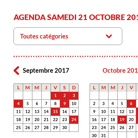
AGENDA SAMEDI 21 OCTOBRE 20
Toutes catégories
Septembre 2017
Octobre 20
L
M
M
J
V
S
D
L
M
M
J
V
1
2
3
4
5
6
7
8
9
10
2
3
4
5
6
11
12
13
14
15
16
17
9
10
11
12
13
18
19
20
21
22
23
24
16
17
18
19
20
25
26
27
28
29
30
23
24
25
26
27
30
31