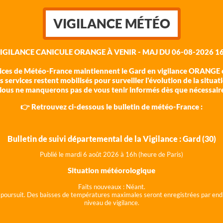
VIGILANCE MÉTÉO
VIGILANCE CANICULE ORANGE À VENIR - MAJ DU 06-08-2026 16
vices de Météo-France maintiennent le Gard en vigilance ORANGE c
 services restent mobilisés pour surveiller l'évolution de la situat
ous ne manquerons pas de vous tenir informés dès que nécessair
👉 Retrouvez ci-dessous le bulletin de météo-France :
Bulletin de suivi départemental de la Vigilance : Gard (30)
Publié le mardi 6 août 202
6 à 16h (heure de Paris)
Situation météorologique
Faits nouveaux :
Néant.
 se poursuit. Des baisses de températures maximales seront enregistrées par end
niveau de vigilance.