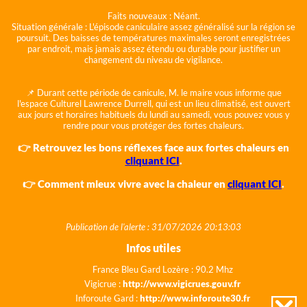
Faits nouveaux :
Néant.
Situation générale :
L'épisode caniculaire assez généralisé sur la région se
poursuit. Des baisses de températures maximales seront enregistrées
par endroit, mais jamais assez étendu ou durable pour justifier un
changement du niveau de vigilance.
📌 Durant cette période de canicule, M. le maire vous informe que
l'espace Culturel Lawrence Durrell, qui est un lieu climatisé, est ouvert
aux jours et horaires habituels du lundi au samedi, vous pouvez vous y
rendre pour vous protéger des fortes chaleurs.
👉 Retrouvez les bons réflexes face aux fortes chaleurs en
cliquant ICI
.
👉 Comment mieux vivre avec la chaleur en
cliquant ICI
.
Publication de l'alerte : 31/07/2026 20:13:03
Infos utiles
France Bleu Gard Lozère : 90.2 Mhz
Vigicrue :
http://www.vigicrues.gouv.fr
Inforoute Gard :
http://www.inforoute30.fr