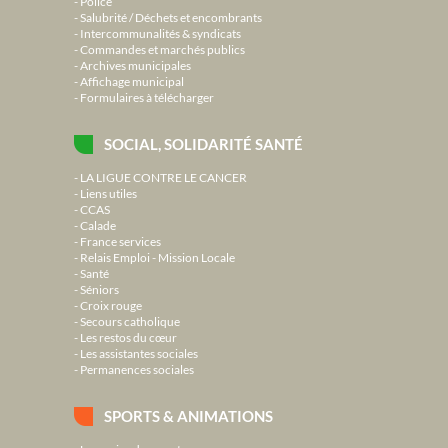
Police
Salubrité / Déchets et encombrants
Intercommunalités & syndicats
Commandes et marchés publics
Archives municipales
Affichage municipal
Formulaires à télécharger
SOCIAL, SOLIDARITÉ SANTÉ
LA LIGUE CONTRE LE CANCER
Liens utiles
CCAS
Calade
France services
Relais Emploi - Mission Locale
Santé
Séniors
Croix rouge
Secours catholique
Les restos du cœur
Les assistantes sociales
Permanences sociales
SPORTS & ANIMATIONS