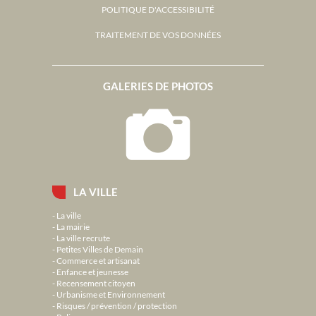
POLITIQUE D'ACCESSIBILITÉ
TRAITEMENT DE VOS DONNÉES
GALERIES DE PHOTOS
LA VILLE
La ville
La mairie
La ville recrute
Petites Villes de Demain
Commerce et artisanat
Enfance et jeunesse
Recensement citoyen
Urbanisme et Environnement
Risques / prévention / protection