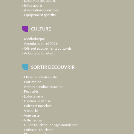
Le service des sports
Infos sports
Associations sportives
Équipement sportifs
CULTURE
Médiathèque
Agenda culturel 2026
Offre et équipements culturels
Actions culturelles
SORTIR DÉCOUVRIR
Flâner en centre-ville
Patrimoine
Arènes et culture taurine
Festivités
Lotos à venir
Cinéma Le Venise
Foires et marchés
Vidourle
Voie verte
Ville fleurie
Guide touristique "My Sommières"
Office du tourisme