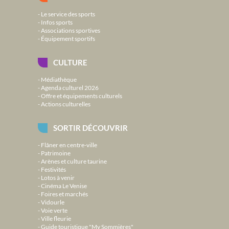
Le service des sports
Infos sports
Associations sportives
Équipement sportifs
CULTURE
Médiathèque
Agenda culturel 2026
Offre et équipements culturels
Actions culturelles
SORTIR DÉCOUVRIR
Flâner en centre-ville
Patrimoine
Arènes et culture taurine
Festivités
Lotos à venir
Cinéma Le Venise
Foires et marchés
Vidourle
Voie verte
Ville fleurie
Guide touristique "My Sommières"