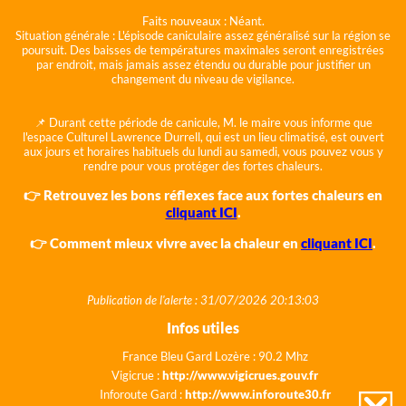
Faits nouveaux :
Néant.
Situation générale :
L'épisode caniculaire assez généralisé sur la région se
poursuit. Des baisses de températures maximales seront enregistrées
par endroit, mais jamais assez étendu ou durable pour justifier un
changement du niveau de vigilance.
📌 Durant cette période de canicule, M. le maire vous informe que
l'espace Culturel Lawrence Durrell, qui est un lieu climatisé, est ouvert
aux jours et horaires habituels du lundi au samedi, vous pouvez vous y
rendre pour vous protéger des fortes chaleurs.
👉 Retrouvez les bons réflexes face aux fortes chaleurs en
cliquant ICI
.
👉 Comment mieux vivre avec la chaleur en
cliquant ICI
.
Publication de l'alerte : 31/07/2026 20:13:03
Infos utiles
France Bleu Gard Lozère : 90.2 Mhz
Vigicrue :
http://www.vigicrues.gouv.fr
Inforoute Gard :
http://www.inforoute30.fr