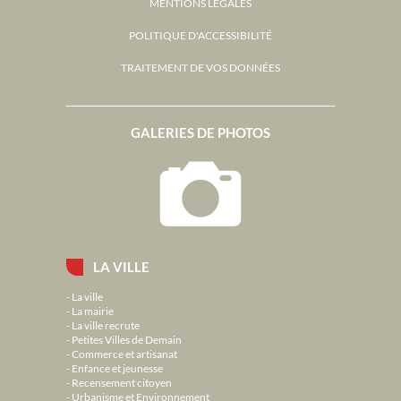
MENTIONS LÉGALES
POLITIQUE D'ACCESSIBILITÉ
TRAITEMENT DE VOS DONNÉES
GALERIES DE PHOTOS
LA VILLE
La ville
La mairie
La ville recrute
Petites Villes de Demain
Commerce et artisanat
Enfance et jeunesse
Recensement citoyen
Urbanisme et Environnement