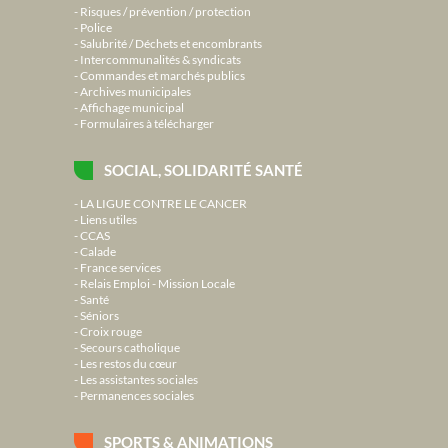
Risques / prévention / protection
Police
Salubrité / Déchets et encombrants
Intercommunalités & syndicats
Commandes et marchés publics
Archives municipales
Affichage municipal
Formulaires à télécharger
SOCIAL, SOLIDARITÉ SANTÉ
LA LIGUE CONTRE LE CANCER
Liens utiles
CCAS
Calade
France services
Relais Emploi - Mission Locale
Santé
Séniors
Croix rouge
Secours catholique
Les restos du cœur
Les assistantes sociales
Permanences sociales
SPORTS & ANIMATIONS