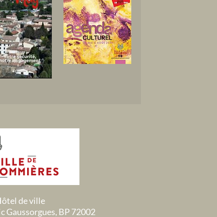
ôtel de ville
ric Gaussorgues, BP 72002