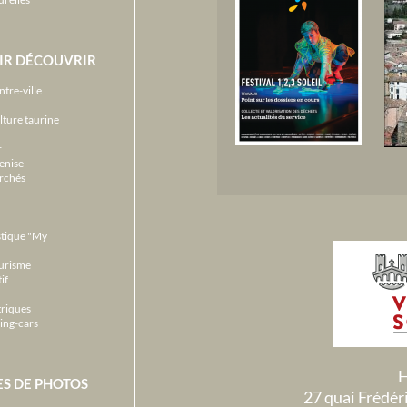
IR DÉCOUVRIR
ntre-ville
lture taurine
r
enise
archés
stique "My
ourisme
if
triques
ing-cars
H
ES DE PHOTOS
27 quai Frédé