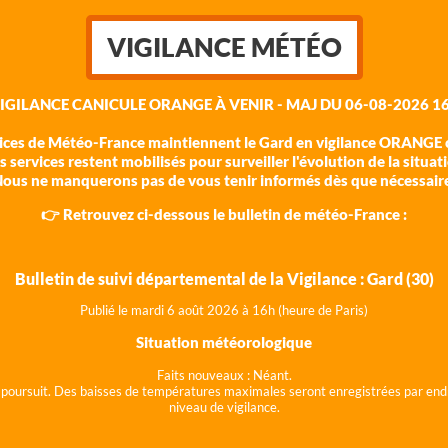
VIGILANCE MÉTÉO
VIGILANCE CANICULE ORANGE À VENIR - MAJ DU 06-08-2026 16
vices de Météo-France maintiennent le Gard en vigilance ORANGE c
 services restent mobilisés pour surveiller l'évolution de la situat
ous ne manquerons pas de vous tenir informés dès que nécessair
👉 Retrouvez ci-dessous le bulletin de météo-France :
Bulletin de suivi départemental de la Vigilance : Gard (30)
Publié le mardi 6 août 202
6 à 16h (heure de Paris)
Situation météorologique
Faits nouveaux :
Néant.
 se poursuit. Des baisses de températures maximales seront enregistrées par end
niveau de vigilance.