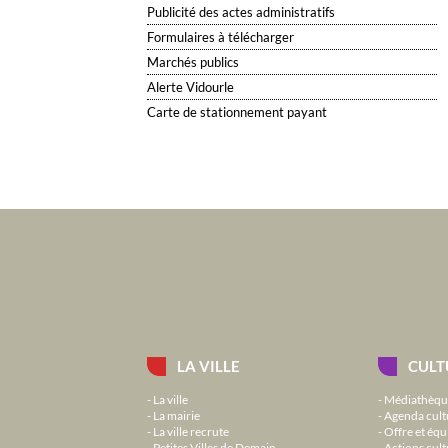
Publicité des actes administratifs
Formulaires à télécharger
Marchés publics
Alerte Vidourle
Carte de stationnement payant
LA VILLE
CULT
La ville
Médiathèqu
La mairie
Agenda cult
La ville recrute
Offre et équ
Petites Villes de Demain
Actions cult