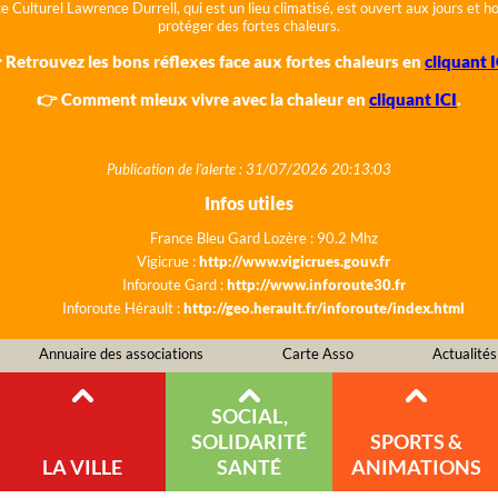
e Culturel Lawrence Durrell, qui est un lieu climatisé, est ouvert aux jours et 
protéger des fortes chaleurs.
 Retrouvez les bons réflexes face aux fortes chaleurs en
cliquant I
👉 Comment mieux vivre avec la chaleur en
cliquant ICI
.
Publication de l'alerte : 31/07/2026 20:13:03
Infos utiles
France Bleu Gard Lozère : 90.2 Mhz
Vigicrue :
http://www.vigicrues.gouv.fr
Inforoute Gard :
http://www.inforoute30.fr
Inforoute Hérault :
http://geo.herault.fr/inforoute/index.html
Annuaire des associations
Carte Asso
Actualités
SOCIAL,
SOLIDARITÉ
SPORTS &
LA VILLE
SANTÉ
ANIMATIONS