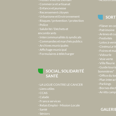
Commerce et artisanat
Enfance et jeunesse
Recensement citoyen
Urbanisme et Environnement
SORT
Risques / prévention / protection
Police
Flâner en ce
Salubrité / Déchets et
Patrimoine
encombrants
Arènes et cu
Intercommunalités & syndicats
Festivités
Commandes et marchés publics
Lotos à veni
Archives municipales
Cinéma Le V
Affichage municipal
Foires et m
Formulaires à télécharger
Vidourle
Voie verte
Ville fleurie
Guide touri
SOCIAL, SOLIDARITÉ
Sommières"
SANTÉ
Office du t
Plan interact
Parkings
LA LIGUE CONTRE LE CANCER
Bornes élec
Liens utiles
Arrêts camp
CCAS
Calade
France services
Relais Emploi - Mission Locale
GALERI
Santé
Séniors