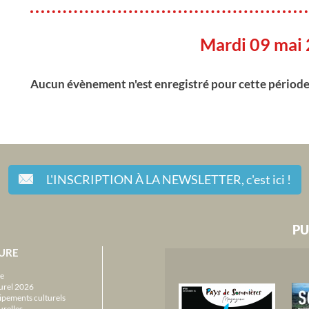
Mardi 09 mai
Aucun évènement n'est enregistré pour cette périod
L'INSCRIPTION À LA NEWSLETTER,
c'est ici !
PU
URE
e
urel 2026
ipements culturels
urelles