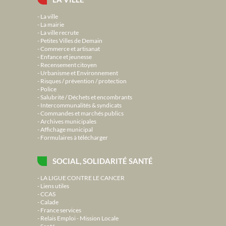
La ville
La mairie
La ville recrute
Petites Villes de Demain
Commerce et artisanat
Enfance et jeunesse
Recensement citoyen
Urbanisme et Environnement
Risques / prévention / protection
Police
Salubrité / Déchets et encombrants
Intercommunalités & syndicats
Commandes et marchés publics
Archives municipales
Affichage municipal
Formulaires à télécharger
SOCIAL, SOLIDARITÉ SANTÉ
LA LIGUE CONTRE LE CANCER
Liens utiles
CCAS
Calade
France services
Relais Emploi - Mission Locale