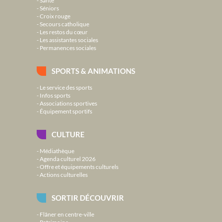
Santé
Séniors
Croix rouge
Secours catholique
Les restos du cœur
Les assistantes sociales
Permanences sociales
SPORTS & ANIMATIONS
Le service des sports
Infos sports
Associations sportives
Équipement sportifs
CULTURE
Médiathèque
Agenda culturel 2026
Offre et équipements culturels
Actions culturelles
SORTIR DÉCOUVRIR
Flâner en centre-ville