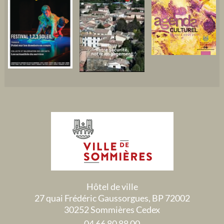
Hôtel de ville
27 quai Frédéric Gaussorgues, BP 72002
30252 Sommières Cedex
04 66 80 88 00