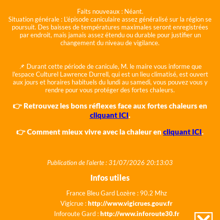
Faits nouveaux :
Néant.
Situation générale :
L'épisode caniculaire assez généralisé sur la région se
poursuit. Des baisses de températures maximales seront enregistrées
par endroit, mais jamais assez étendu ou durable pour justifier un
changement du niveau de vigilance.
📌 Durant cette période de canicule, M. le maire vous informe que
l'espace Culturel Lawrence Durrell, qui est un lieu climatisé, est ouvert
aux jours et horaires habituels du lundi au samedi, vous pouvez vous y
rendre pour vous protéger des fortes chaleurs.
👉 Retrouvez les bons réflexes face aux fortes chaleurs en
cliquant ICI
.
👉 Comment mieux vivre avec la chaleur en
cliquant ICI
.
Publication de l'alerte : 31/07/2026 20:13:03
Infos utiles
France Bleu Gard Lozère : 90.2 Mhz
Vigicrue :
http://www.vigicrues.gouv.fr
Inforoute Gard :
http://www.inforoute30.fr