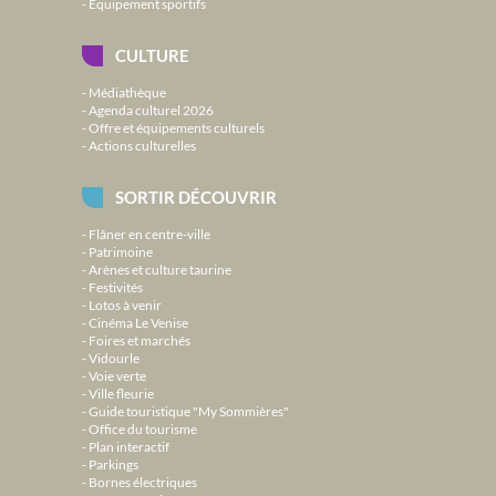
Équipement sportifs
CULTURE
Médiathèque
Agenda culturel 2026
Offre et équipements culturels
Actions culturelles
SORTIR DÉCOUVRIR
Flâner en centre-ville
Patrimoine
Arènes et culture taurine
Festivités
Lotos à venir
Cinéma Le Venise
Foires et marchés
Vidourle
Voie verte
Ville fleurie
Guide touristique "My Sommières"
Office du tourisme
Plan interactif
Parkings
Bornes électriques