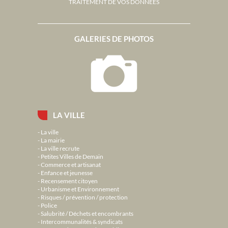
TRAITEMENT DE VOS DONNÉES
GALERIES DE PHOTOS
LA VILLE
La ville
La mairie
La ville recrute
Petites Villes de Demain
Commerce et artisanat
Enfance et jeunesse
Recensement citoyen
Urbanisme et Environnement
Risques / prévention / protection
Police
Salubrité / Déchets et encombrants
Intercommunalités & syndicats