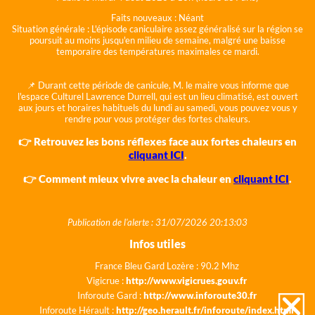
Faits nouveaux :
Néant
Situation générale :
L'épisode caniculaire assez généralisé sur la région se
poursuit au moins jusqu'en milieu de semaine, malgré une baisse
temporaire des températures maximales ce mardi.
📌 Durant cette période de canicule, M. le maire vous informe que
l'espace Culturel Lawrence Durrell, qui est un lieu climatisé, est ouvert
aux jours et horaires habituels du lundi au samedi, vous pouvez vous y
rendre pour vous protéger des fortes chaleurs.
👉 Retrouvez les bons réflexes face aux fortes chaleurs en
cliquant ICI
.
👉 Comment mieux vivre avec la chaleur en
cliquant ICI
.
Publication de l'alerte : 31/07/2026 20:13:03
Infos utiles
France Bleu Gard Lozère : 90.2 Mhz
Vigicrue :
http://www.vigicrues.gouv.fr
Inforoute Gard :
http://www.inforoute30.fr
Inforoute Hérault :
http://geo.herault.fr/inforoute/index.html