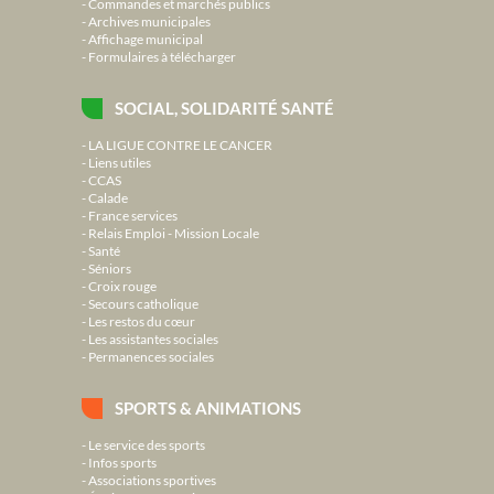
Commandes et marchés publics
Archives municipales
Affichage municipal
Formulaires à télécharger
SOCIAL, SOLIDARITÉ SANTÉ
LA LIGUE CONTRE LE CANCER
Liens utiles
CCAS
Calade
France services
Relais Emploi - Mission Locale
Santé
Séniors
Croix rouge
Secours catholique
Les restos du cœur
Les assistantes sociales
Permanences sociales
SPORTS & ANIMATIONS
Le service des sports
Infos sports
Associations sportives