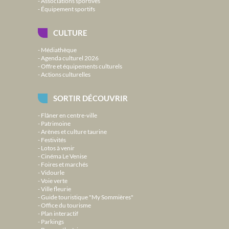
Associations sportives
Équipement sportifs
CULTURE
Médiathèque
Agenda culturel 2026
Offre et équipements culturels
Actions culturelles
SORTIR DÉCOUVRIR
Flâner en centre-ville
Patrimoine
Arènes et culture taurine
Festivités
Lotos à venir
Cinéma Le Venise
Foires et marchés
Vidourle
Voie verte
Ville fleurie
Guide touristique "My Sommières"
Office du tourisme
Plan interactif
Parkings