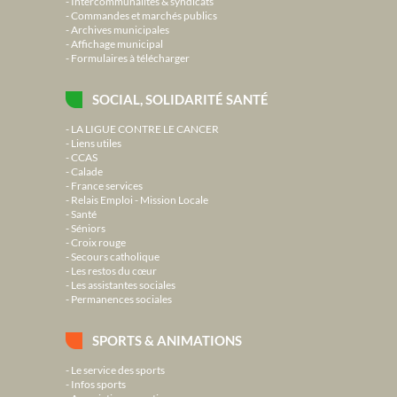
Intercommunalités & syndicats
Commandes et marchés publics
Archives municipales
Affichage municipal
Formulaires à télécharger
SOCIAL, SOLIDARITÉ SANTÉ
LA LIGUE CONTRE LE CANCER
Liens utiles
CCAS
Calade
France services
Relais Emploi - Mission Locale
Santé
Séniors
Croix rouge
Secours catholique
Les restos du cœur
Les assistantes sociales
Permanences sociales
SPORTS & ANIMATIONS
Le service des sports
Infos sports