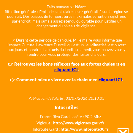
Faits nouveaux :
Néant.
Situation générale :
L'épisode caniculaire assez généralisé sur la région se
poursuit. Des baisses de températures maximales seront enregistrées
par endroit, mais jamais assez étendu ou durable pour justifier un
changement du niveau de vigilance.
📌 Durant cette période de canicule, M. le maire vous informe que
l'espace Culturel Lawrence Durrell, qui est un lieu climatisé, est ouvert
aux jours et horaires habituels du lundi au samedi, vous pouvez vous y
rendre pour vous protéger des fortes chaleurs.
👉 Retrouvez les bons réflexes face aux fortes chaleurs en
cliquant ICI
.
👉 Comment mieux vivre avec la chaleur en
cliquant ICI
.
Publication de l'alerte : 31/07/2026 20:13:03
Infos utiles
France Bleu Gard Lozère : 90.2 Mhz
Vigicrue :
http://www.vigicrues.gouv.fr
Inforoute Gard :
http://www.inforoute30.fr