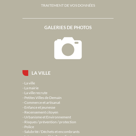
TRAITEMENT DE VOS DONNÉES
GALERIES DE PHOTOS
LA VILLE
La ville
La mairie
La ville recrute
Petites Villes de Demain
Commerce et artisanat
Enfance et jeunesse
Recensement citoyen
Urbanisme et Environnement
Risques / prévention / protection
Police
Salubrité / Déchets et encombrants