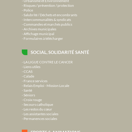
Urbanisme et Environnement
Risques / prévention / protection
Police
Salubrité / Déchets et encombrants
Intercommunalités & syndicats
Commandes et marchés publics
Archives municipales
Affichage municipal
Formulaires à télécharger
SOCIAL, SOLIDARITÉ SANTÉ
LA LIGUE CONTRE LE CANCER
Liens utiles
CCAS
Calade
France services
Relais Emploi - Mission Locale
Santé
Séniors
Croix rouge
Secours catholique
Les restos du cœur
Les assistantes sociales
Permanences sociales