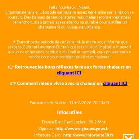
Faits nouveaux :
Néant.
Situation générale :
L'épisode caniculaire assez généralisé sur la région se
poursuit. Des baisses de températures maximales seront enregistrées
par endroit, mais jamais assez étendu ou durable pour justifier un
changement du niveau de vigilance.
📌 Durant cette période de canicule, M. le maire vous informe que
l'espace Culturel Lawrence Durrell, qui est un lieu climatisé, est ouvert
aux jours et horaires habituels du lundi au samedi, vous pouvez vous y
rendre pour vous protéger des fortes chaleurs.
👉 Retrouvez les bons réflexes face aux fortes chaleurs en
cliquant ICI
.
👉 Comment mieux vivre avec la chaleur en
cliquant ICI
.
Publication de l'alerte : 31/07/2026 20:13:03
Infos utiles
France Bleu Gard Lozère : 90.2 Mhz
Vigicrue :
http://www.vigicrues.gouv.fr
Inforoute Gard :
http://www.inforoute30.fr