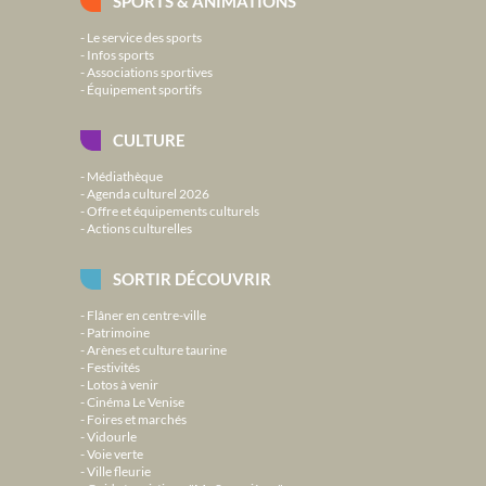
SPORTS & ANIMATIONS
Le service des sports
Infos sports
Associations sportives
Équipement sportifs
CULTURE
Médiathèque
Agenda culturel 2026
Offre et équipements culturels
Actions culturelles
SORTIR DÉCOUVRIR
Flâner en centre-ville
Patrimoine
Arènes et culture taurine
Festivités
Lotos à venir
Cinéma Le Venise
Foires et marchés
Vidourle
Voie verte
Ville fleurie