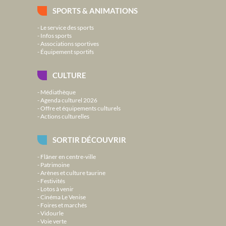
SPORTS & ANIMATIONS
Le service des sports
Infos sports
Associations sportives
Équipement sportifs
CULTURE
Médiathèque
Agenda culturel 2026
Offre et équipements culturels
Actions culturelles
SORTIR DÉCOUVRIR
Flâner en centre-ville
Patrimoine
Arènes et culture taurine
Festivités
Lotos à venir
Cinéma Le Venise
Foires et marchés
Vidourle
Voie verte