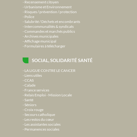
Recensement citoyen
Urbanisme et Environnement
Risques / prévention / protection
Police
Salubrité / Déchets et encombrants
Intercommunalités & syndicats
Commandes et marchés publics
Archives municipales
Affichage municipal
Formulaires à télécharger
SOCIAL, SOLIDARITÉ SANTÉ
LA LIGUE CONTRE LE CANCER
Liens utiles
CCAS
Calade
France services
Relais Emploi - Mission Locale
Santé
Séniors
Croix rouge
Secours catholique
Les restos du cœur
Les assistantes sociales
Permanences sociales