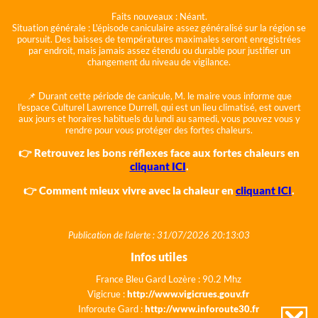
Faits nouveaux :
Néant.
Situation générale :
L'épisode caniculaire assez généralisé sur la région se
poursuit. Des baisses de températures maximales seront enregistrées
par endroit, mais jamais assez étendu ou durable pour justifier un
changement du niveau de vigilance.
📌 Durant cette période de canicule, M. le maire vous informe que
l'espace Culturel Lawrence Durrell, qui est un lieu climatisé, est ouvert
aux jours et horaires habituels du lundi au samedi, vous pouvez vous y
rendre pour vous protéger des fortes chaleurs.
👉 Retrouvez les bons réflexes face aux fortes chaleurs en
cliquant ICI
.
👉 Comment mieux vivre avec la chaleur en
cliquant ICI
.
Publication de l'alerte : 31/07/2026 20:13:03
Infos utiles
France Bleu Gard Lozère : 90.2 Mhz
Vigicrue :
http://www.vigicrues.gouv.fr
Inforoute Gard :
http://www.inforoute30.fr