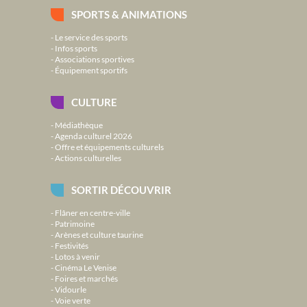
SPORTS & ANIMATIONS
Le service des sports
Infos sports
Associations sportives
Équipement sportifs
CULTURE
Médiathèque
Agenda culturel 2026
Offre et équipements culturels
Actions culturelles
SORTIR DÉCOUVRIR
Flâner en centre-ville
Patrimoine
Arènes et culture taurine
Festivités
Lotos à venir
Cinéma Le Venise
Foires et marchés
Vidourle
Voie verte