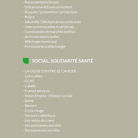
Recensement citoyen
Urbanisme et Environnement
Risques / prévention / protection
Police
Salubrité / Déchets et encombrants
Intercommunalités & syndicats
Commandes et marchés publics
Archives municipales
Affichage municipal
Formulaires à télécharger
SOCIAL, SOLIDARITÉ SANTÉ
LA LIGUE CONTRE LE CANCER
Liens utiles
CCAS
Calade
France services
Relais Emploi - Mission Locale
Santé
Séniors
Croix rouge
Secours catholique
Les restos du cœur
Les assistantes sociales
Permanences sociales