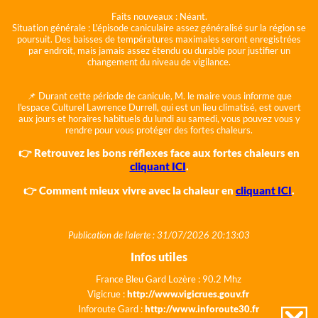
Faits nouveaux :
Néant.
Situation générale :
L'épisode caniculaire assez généralisé sur la région se
poursuit. Des baisses de températures maximales seront enregistrées
par endroit, mais jamais assez étendu ou durable pour justifier un
changement du niveau de vigilance.
📌 Durant cette période de canicule, M. le maire vous informe que
l'espace Culturel Lawrence Durrell, qui est un lieu climatisé, est ouvert
aux jours et horaires habituels du lundi au samedi, vous pouvez vous y
rendre pour vous protéger des fortes chaleurs.
👉 Retrouvez les bons réflexes face aux fortes chaleurs en
cliquant ICI
.
👉 Comment mieux vivre avec la chaleur en
cliquant ICI
.
Publication de l'alerte : 31/07/2026 20:13:03
Infos utiles
France Bleu Gard Lozère : 90.2 Mhz
Vigicrue :
http://www.vigicrues.gouv.fr
Inforoute Gard :
http://www.inforoute30.fr