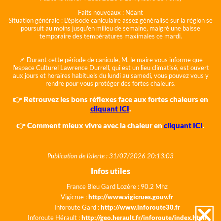
Faits nouveaux :
Néant
Situation générale :
L'épisode caniculaire assez généralisé sur la région se
poursuit au moins jusqu'en milieu de semaine, malgré une baisse
temporaire des températures maximales ce mardi.
📌 Durant cette période de canicule, M. le maire vous informe que
l'espace Culturel Lawrence Durrell, qui est un lieu climatisé, est ouvert
aux jours et horaires habituels du lundi au samedi, vous pouvez vous y
rendre pour vous protéger des fortes chaleurs.
👉 Retrouvez les bons réflexes face aux fortes chaleurs en
cliquant ICI
.
👉 Comment mieux vivre avec la chaleur en
cliquant ICI
.
Publication de l'alerte : 31/07/2026 20:13:03
Infos utiles
France Bleu Gard Lozère : 90.2 Mhz
Vigicrue :
http://www.vigicrues.gouv.fr
Inforoute Gard :
http://www.inforoute30.fr
Inforoute Hérault :
http://geo.herault.fr/inforoute/index.html