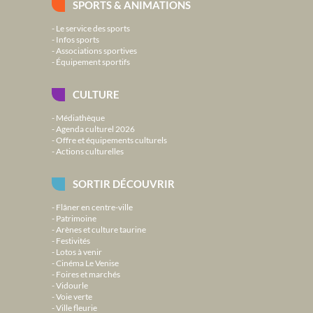
SPORTS & ANIMATIONS
Le service des sports
Infos sports
Associations sportives
Équipement sportifs
CULTURE
Médiathèque
Agenda culturel 2026
Offre et équipements culturels
Actions culturelles
SORTIR DÉCOUVRIR
Flâner en centre-ville
Patrimoine
Arènes et culture taurine
Festivités
Lotos à venir
Cinéma Le Venise
Foires et marchés
Vidourle
Voie verte
Ville fleurie