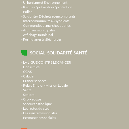
Urbanisme et Environnement
Risques / prévention / protection
Police
Salubrité / Déchets et encombrants
Intercommunalités & syndicats
Commandes et marchés publics
Archives municipales
Affichage municipal
Formulaires à télécharger
SOCIAL, SOLIDARITÉ SANTÉ
LA LIGUE CONTRE LE CANCER
Liens utiles
CCAS
Calade
France services
Relais Emploi - Mission Locale
Santé
Séniors
Croix rouge
Secours catholique
Les restos du cœur
Les assistantes sociales
Permanences sociales