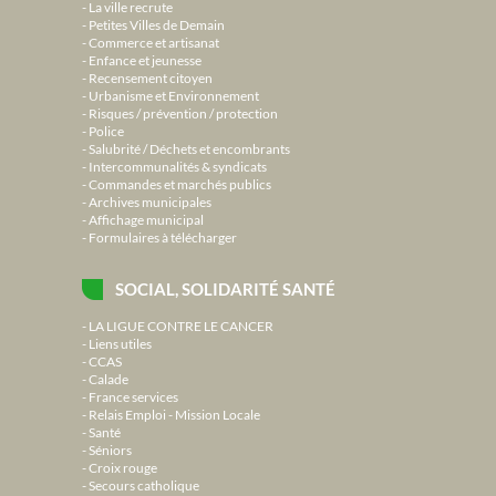
La ville recrute
Petites Villes de Demain
Commerce et artisanat
Enfance et jeunesse
Recensement citoyen
Urbanisme et Environnement
Risques / prévention / protection
Police
Salubrité / Déchets et encombrants
Intercommunalités & syndicats
Commandes et marchés publics
Archives municipales
Affichage municipal
Formulaires à télécharger
SOCIAL, SOLIDARITÉ SANTÉ
LA LIGUE CONTRE LE CANCER
Liens utiles
CCAS
Calade
France services
Relais Emploi - Mission Locale
Santé
Séniors
Croix rouge
Secours catholique