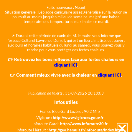
Faits nouveaux :
Néant
Situation générale :
L'épisode caniculaire assez généralisé sur la région se
poursuit au moins jusqu'en milieu de semaine, malgré une baisse
temporaire des températures maximales ce mardi.
📌 Durant cette période de canicule, M. le maire vous informe que
l'espace Culturel Lawrence Durrell, qui est un lieu climatisé, est ouvert
aux jours et horaires habituels du lundi au samedi, vous pouvez vous y
rendre pour vous protéger des fortes chaleurs.
👉 Retrouvez les bons réflexes face aux fortes chaleurs en
cliquant ICI
.
👉 Comment mieux vivre avec la chaleur en
cliquant ICI
.
Publication de l'alerte : 31/07/2026 20:13:03
Infos utiles
France Bleu Gard Lozère : 90.2 Mhz
Vigicrue :
http://www.vigicrues.gouv.fr
Inforoute Gard :
http://www.inforoute30.fr
Inforoute Hérault :
http://geo.herault.fr/inforoute/index.html