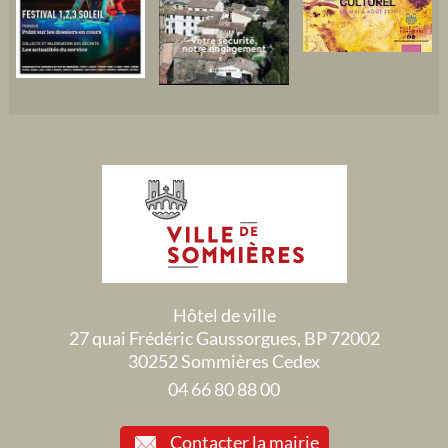
Hôtel de ville
27 quai Frédéric Gaussorgues, BP 72002
30252 Sommières Cedex
04 66 80 88 00
Contacter la mairie