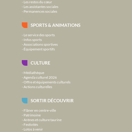
Les restos du cœur
Les assistantes sociales
Permanences sociales
SPORTS & ANIMATIONS
Le service des sports
Infos sports
Associations sportives
Équipement sportifs
CULTURE
Médiathèque
Agenda culturel 2026
Offre et équipements culturels
Actions culturelles
SORTIR DÉCOUVRIR
Flâner en centre-ville
Patrimoine
Arènes et culture taurine
Festivités
Lotos à venir