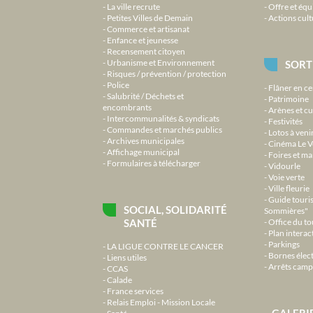
La ville recrute
Offre et équ
Petites Villes de Demain
Actions cult
Commerce et artisanat
Enfance et jeunesse
Recensement citoyen
Urbanisme et Environnement
SORT
Risques / prévention / protection
Police
Flâner en ce
Salubrité / Déchets et
Patrimoine
encombrants
Arènes et cu
Intercommunalités & syndicats
Festivités
Commandes et marchés publics
Lotos à veni
Archives municipales
Cinéma Le V
Affichage municipal
Foires et m
Formulaires à télécharger
Vidourle
Voie verte
Ville fleurie
Guide touri
SOCIAL, SOLIDARITÉ
Sommières"
SANTÉ
Office du t
Plan interact
Parkings
LA LIGUE CONTRE LE CANCER
Bornes élec
Liens utiles
Arrêts camp
CCAS
Calade
France services
Relais Emploi - Mission Locale
GALERI
Santé