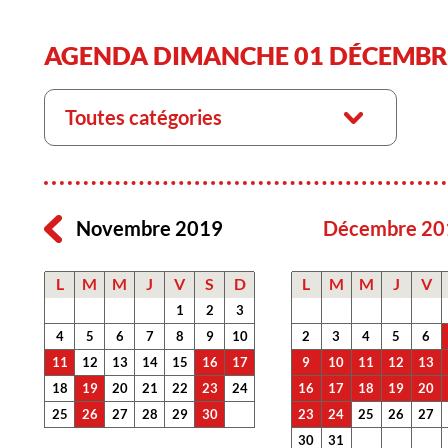
AGENDA DIMANCHE 01 DÉCEMBR
Toutes catégories
Novembre 2019
Décembre 20
L
M
M
J
V
S
D
L
M
M
J
V
1
2
3
4
5
6
7
8
9
10
2
3
4
5
6
11
12
13
14
15
16
17
9
10
11
12
13
18
19
20
21
22
23
24
16
17
18
19
20
25
26
27
28
29
30
23
24
25
26
27
30
31