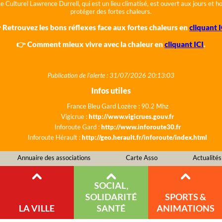
e Culturel Lawrence Durrell, qui est un lieu climatisé, est ouvert aux jours et 
protéger des fortes chaleurs.
 Retrouvez les bons réflexes face aux fortes chaleurs en
cliquant I
👉 Comment mieux vivre avec la chaleur en
cliquant ICI
.
Publication de l'alerte : 31/07/2026 20:13:03
Infos utiles
France Bleu Gard Lozère : 90.2 Mhz
Vigicrue :
http://www.vigicrues.gouv.fr
Inforoute Gard :
http://www.inforoute30.fr
Inforoute Hérault :
http://geo.herault.fr/inforoute/index.html
Annuaire des associations
Carte Asso
Actualités
SOCIAL,
SOLIDARITÉ
SPORTS &
LA VILLE
SANTÉ
ANIMATIONS