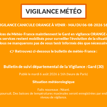
VIGILANCE MÉTÉO
VIGILANCE CANICULE ORANGE À VENIR - MAJ DU 06-08-2026 16
vices de Météo-France maintiennent le Gard en vigilance ORANGE c
 services restent mobilisés pour surveiller l'évolution de la situat
ous ne manquerons pas de vous tenir informés dès que nécessair
👉 Retrouvez ci-dessous le bulletin de météo-France :
Bulletin de suivi départemental de la Vigilance : Gard (30)
Publié le mardi 6 août 202
6 à 16h (heure de Paris)
Situation météorologique
Faits nouveaux :
Néant.
 se poursuit. Des baisses de températures maximales seront enregistrées par end
niveau de vigilance.