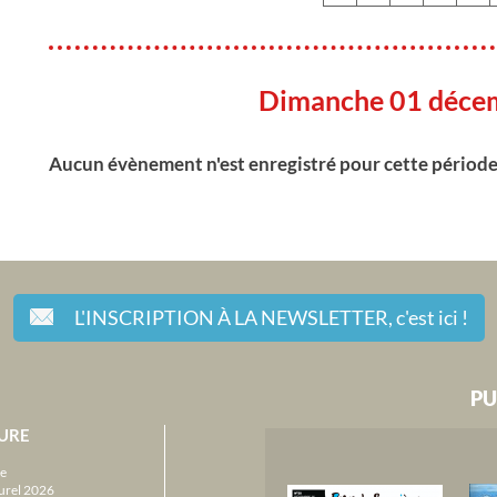
Dimanche 01 déce
Aucun évènement n'est enregistré pour cette périod
L'INSCRIPTION À LA NEWSLETTER,
c'est ici !
PU
URE
e
urel 2026