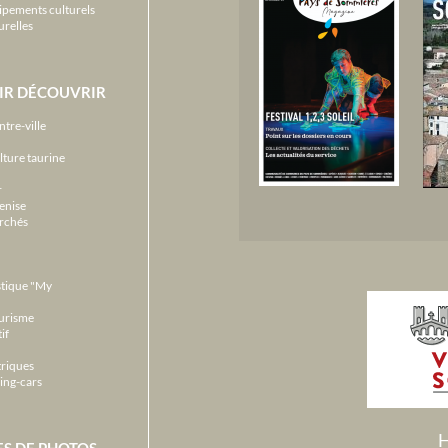
ipements culturels
urelles
IR DÉCOUVRIR
ntre-ville
lture taurine
r
enise
archés
stique "My
ourisme
if
triques
ing-cars
H
ES DE PHOTOS