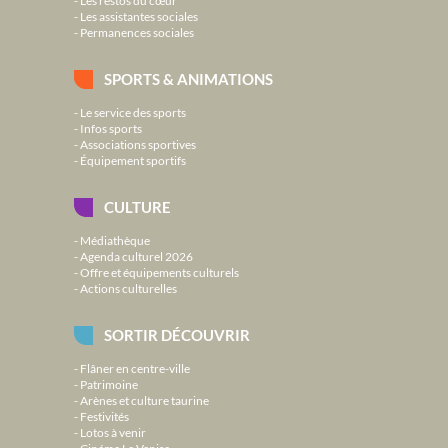
Les restos du cœur
Les assistantes sociales
Permanences sociales
SPORTS & ANIMATIONS
Le service des sports
Infos sports
Associations sportives
Équipement sportifs
CULTURE
Médiathèque
Agenda culturel 2026
Offre et équipements culturels
Actions culturelles
SORTIR DÉCOUVRIR
Flâner en centre-ville
Patrimoine
Arènes et culture taurine
Festivités
Lotos à venir