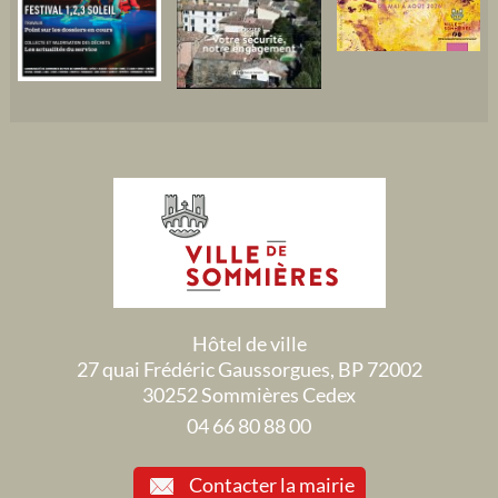
Hôtel de ville
27 quai Frédéric Gaussorgues, BP 72002
30252 Sommières Cedex
04 66 80 88 00
Contacter la mairie