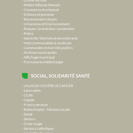
La ville recrute
Petites Villes de Demain
Commerce et artisanat
Enfance et jeunesse
Recensement citoyen
Urbanisme et Environnement
Risques / prévention / protection
Police
Salubrité / Déchets et encombrants
Intercommunalités & syndicats
Commandes et marchés publics
Archives municipales
Affichage municipal
Formulaires à télécharger
SOCIAL, SOLIDARITÉ SANTÉ
LA LIGUE CONTRE LE CANCER
Liens utiles
CCAS
Calade
France services
Relais Emploi - Mission Locale
Santé
Séniors
Croix rouge
Secours catholique