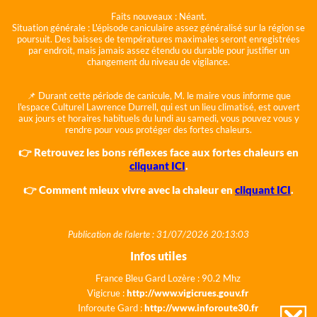
Faits nouveaux :
Néant.
Situation générale :
L'épisode caniculaire assez généralisé sur la région se
poursuit. Des baisses de températures maximales seront enregistrées
par endroit, mais jamais assez étendu ou durable pour justifier un
changement du niveau de vigilance.
📌 Durant cette période de canicule, M. le maire vous informe que
l'espace Culturel Lawrence Durrell, qui est un lieu climatisé, est ouvert
aux jours et horaires habituels du lundi au samedi, vous pouvez vous y
rendre pour vous protéger des fortes chaleurs.
👉 Retrouvez les bons réflexes face aux fortes chaleurs en
cliquant ICI
.
👉 Comment mieux vivre avec la chaleur en
cliquant ICI
.
Publication de l'alerte : 31/07/2026 20:13:03
Infos utiles
France Bleu Gard Lozère : 90.2 Mhz
Vigicrue :
http://www.vigicrues.gouv.fr
Inforoute Gard :
http://www.inforoute30.fr