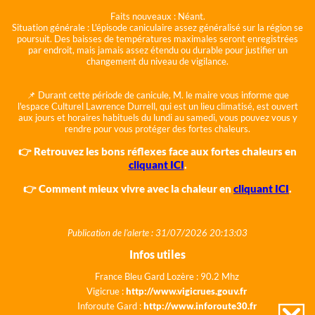
Faits nouveaux :
Néant.
Situation générale :
L'épisode caniculaire assez généralisé sur la région se
poursuit. Des baisses de températures maximales seront enregistrées
par endroit, mais jamais assez étendu ou durable pour justifier un
changement du niveau de vigilance.
📌 Durant cette période de canicule, M. le maire vous informe que
l'espace Culturel Lawrence Durrell, qui est un lieu climatisé, est ouvert
aux jours et horaires habituels du lundi au samedi, vous pouvez vous y
rendre pour vous protéger des fortes chaleurs.
👉 Retrouvez les bons réflexes face aux fortes chaleurs en
cliquant ICI
.
👉 Comment mieux vivre avec la chaleur en
cliquant ICI
.
Publication de l'alerte : 31/07/2026 20:13:03
Infos utiles
France Bleu Gard Lozère : 90.2 Mhz
Vigicrue :
http://www.vigicrues.gouv.fr
Inforoute Gard :
http://www.inforoute30.fr