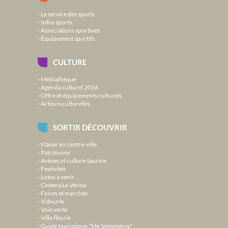
Le service des sports
Infos sports
Associations sportives
Équipement sportifs
CULTURE
Médiathèque
Agenda culturel 2026
Offre et équipements culturels
Actions culturelles
SORTIR DÉCOUVRIR
Flâner en centre-ville
Patrimoine
Arènes et culture taurine
Festivités
Lotos à venir
Cinéma Le Venise
Foires et marchés
Vidourle
Voie verte
Ville fleurie
Guide touristique "My Sommières"