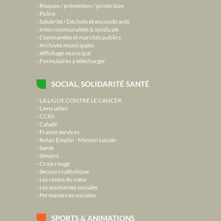
Risques / prévention / protection
Police
Salubrité / Déchets et encombrants
Intercommunalités & syndicats
Commandes et marchés publics
Archives municipales
Affichage municipal
Formulaires à télécharger
SOCIAL, SOLIDARITÉ SANTÉ
LA LIGUE CONTRE LE CANCER
Liens utiles
CCAS
Calade
France services
Relais Emploi - Mission Locale
Santé
Séniors
Croix rouge
Secours catholique
Les restos du cœur
Les assistantes sociales
Permanences sociales
SPORTS & ANIMATIONS