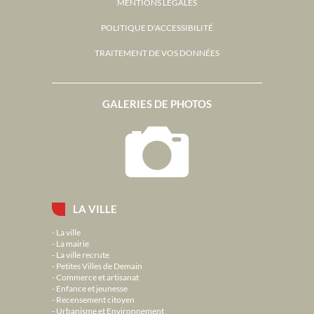
MENTIONS LÉGALES
POLITIQUE D'ACCESSIBILITÉ
TRAITEMENT DE VOS DONNÉES
GALERIES DE PHOTOS
LA VILLE
La ville
La mairie
La ville recrute
Petites Villes de Demain
Commerce et artisanat
Enfance et jeunesse
Recensement citoyen
Urbanisme et Environnement