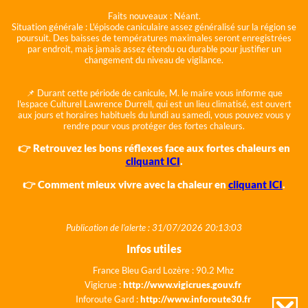
Faits nouveaux :
Néant.
Situation générale :
L'épisode caniculaire assez généralisé sur la région se
poursuit. Des baisses de températures maximales seront enregistrées
par endroit, mais jamais assez étendu ou durable pour justifier un
changement du niveau de vigilance.
📌 Durant cette période de canicule, M. le maire vous informe que
l'espace Culturel Lawrence Durrell, qui est un lieu climatisé, est ouvert
aux jours et horaires habituels du lundi au samedi, vous pouvez vous y
rendre pour vous protéger des fortes chaleurs.
👉 Retrouvez les bons réflexes face aux fortes chaleurs en
cliquant ICI
.
👉 Comment mieux vivre avec la chaleur en
cliquant ICI
.
Publication de l'alerte : 31/07/2026 20:13:03
Infos utiles
France Bleu Gard Lozère : 90.2 Mhz
Vigicrue :
http://www.vigicrues.gouv.fr
Inforoute Gard :
http://www.inforoute30.fr