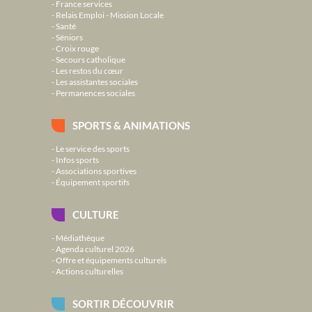
France services
Relais Emploi - Mission Locale
Santé
Séniors
Croix rouge
Secours catholique
Les restos du cœur
Les assistantes sociales
Permanences sociales
SPORTS & ANIMATIONS
Le service des sports
Infos sports
Associations sportives
Équipement sportifs
CULTURE
Médiathèque
Agenda culturel 2026
Offre et équipements culturels
Actions culturelles
SORTIR DÉCOUVRIR