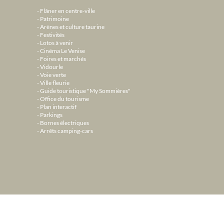
Flâner en centre-ville
Patrimoine
Arènes et culture taurine
Festivités
Lotos à venir
Cinéma Le Venise
Foires et marchés
Vidourle
Voie verte
Ville fleurie
Guide touristique "My Sommières"
Office du tourisme
Plan interactif
Parkings
Bornes électriques
Arrêts camping-cars