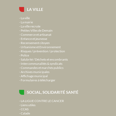
LA VILLE
La ville
La mairie
La ville recrute
Petites Villes de Demain
Commerce et artisanat
Enfance et jeunesse
Recensement citoyen
Urbanisme et Environnement
Risques / prévention / protection
Police
Salubrité / Déchets et encombrants
Intercommunalités & syndicats
Commandes et marchés publics
Archives municipales
Affichage municipal
Formulaires à télécharger
SOCIAL, SOLIDARITÉ SANTÉ
LA LIGUE CONTRE LE CANCER
Liens utiles
CCAS
Calade