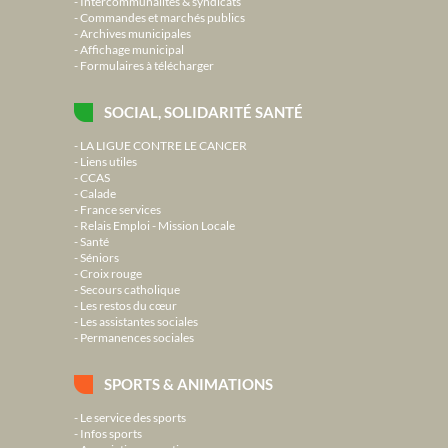
Intercommunalités & syndicats
Commandes et marchés publics
Archives municipales
Affichage municipal
Formulaires à télécharger
SOCIAL, SOLIDARITÉ SANTÉ
LA LIGUE CONTRE LE CANCER
Liens utiles
CCAS
Calade
France services
Relais Emploi - Mission Locale
Santé
Séniors
Croix rouge
Secours catholique
Les restos du cœur
Les assistantes sociales
Permanences sociales
SPORTS & ANIMATIONS
Le service des sports
Infos sports