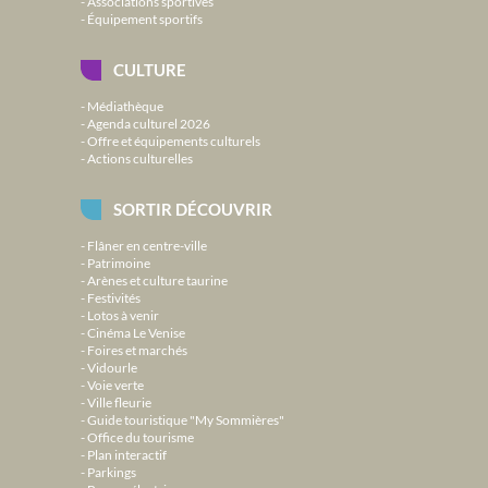
Associations sportives
Équipement sportifs
CULTURE
Médiathèque
Agenda culturel 2026
Offre et équipements culturels
Actions culturelles
SORTIR DÉCOUVRIR
Flâner en centre-ville
Patrimoine
Arènes et culture taurine
Festivités
Lotos à venir
Cinéma Le Venise
Foires et marchés
Vidourle
Voie verte
Ville fleurie
Guide touristique "My Sommières"
Office du tourisme
Plan interactif
Parkings