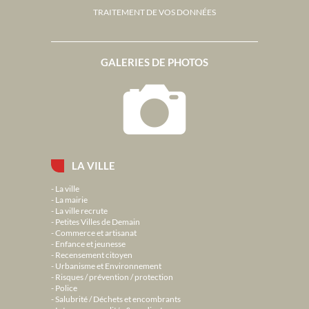
TRAITEMENT DE VOS DONNÉES
GALERIES DE PHOTOS
LA VILLE
La ville
La mairie
La ville recrute
Petites Villes de Demain
Commerce et artisanat
Enfance et jeunesse
Recensement citoyen
Urbanisme et Environnement
Risques / prévention / protection
Police
Salubrité / Déchets et encombrants