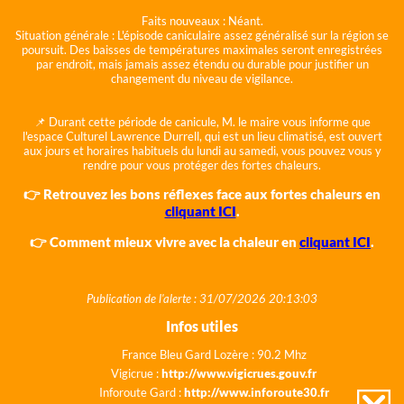
Faits nouveaux :
Néant.
Situation générale :
L'épisode caniculaire assez généralisé sur la région se
poursuit. Des baisses de températures maximales seront enregistrées
par endroit, mais jamais assez étendu ou durable pour justifier un
changement du niveau de vigilance.
📌 Durant cette période de canicule, M. le maire vous informe que
l'espace Culturel Lawrence Durrell, qui est un lieu climatisé, est ouvert
aux jours et horaires habituels du lundi au samedi, vous pouvez vous y
rendre pour vous protéger des fortes chaleurs.
👉 Retrouvez les bons réflexes face aux fortes chaleurs en
cliquant ICI
.
👉 Comment mieux vivre avec la chaleur en
cliquant ICI
.
Publication de l'alerte : 31/07/2026 20:13:03
Infos utiles
France Bleu Gard Lozère : 90.2 Mhz
Vigicrue :
http://www.vigicrues.gouv.fr
Inforoute Gard :
http://www.inforoute30.fr