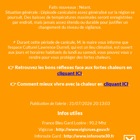
Faits nouveaux :
Néant.
Situation générale :
L'épisode caniculaire assez généralisé sur la région se
poursuit. Des baisses de températures maximales seront enregistrées
par endroit, mais jamais assez étendu ou durable pour justifier un
changement du niveau de vigilance.
📌 Durant cette période de canicule, M. le maire vous informe que
l'espace Culturel Lawrence Durrell, qui est un lieu climatisé, est ouvert
aux jours et horaires habituels du lundi au samedi, vous pouvez vous y
rendre pour vous protéger des fortes chaleurs.
👉 Retrouvez les bons réflexes face aux fortes chaleurs en
cliquant ICI
.
👉 Comment mieux vivre avec la chaleur en
cliquant ICI
.
Publication de l'alerte : 31/07/2026 20:13:03
Infos utiles
France Bleu Gard Lozère : 90.2 Mhz
Vigicrue :
http://www.vigicrues.gouv.fr
Inforoute Gard :
http://www.inforoute30.fr