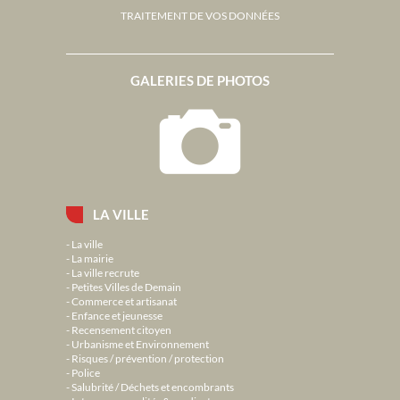
TRAITEMENT DE VOS DONNÉES
GALERIES DE PHOTOS
LA VILLE
La ville
La mairie
La ville recrute
Petites Villes de Demain
Commerce et artisanat
Enfance et jeunesse
Recensement citoyen
Urbanisme et Environnement
Risques / prévention / protection
Police
Salubrité / Déchets et encombrants