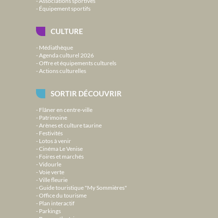
Associations sportives
Équipement sportifs
CULTURE
Médiathèque
Agenda culturel 2026
Offre et équipements culturels
Actions culturelles
SORTIR DÉCOUVRIR
Flâner en centre-ville
Patrimoine
Arènes et culture taurine
Festivités
Lotos à venir
Cinéma Le Venise
Foires et marchés
Vidourle
Voie verte
Ville fleurie
Guide touristique "My Sommières"
Office du tourisme
Plan interactif
Parkings