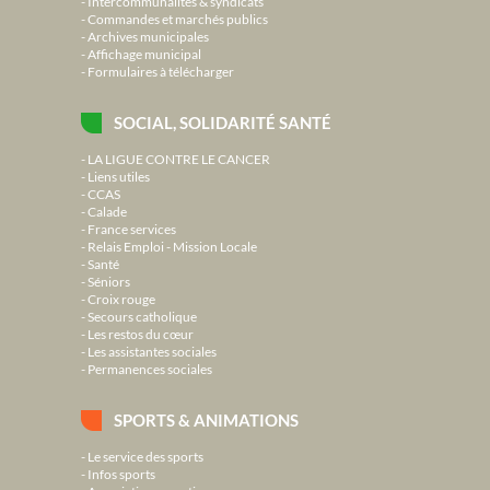
Intercommunalités & syndicats
Commandes et marchés publics
Archives municipales
Affichage municipal
Formulaires à télécharger
SOCIAL, SOLIDARITÉ SANTÉ
LA LIGUE CONTRE LE CANCER
Liens utiles
CCAS
Calade
France services
Relais Emploi - Mission Locale
Santé
Séniors
Croix rouge
Secours catholique
Les restos du cœur
Les assistantes sociales
Permanences sociales
SPORTS & ANIMATIONS
Le service des sports
Infos sports