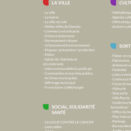
LA VILLE
CULT
La ville
Médiathèqu
La mairie
Agenda cult
La ville recrute
Offre et équ
Petites Villes de Demain
Actions cult
Commerce et artisanat
Enfance et jeunesse
Recensement citoyen
Urbanisme et Environnement
SORT
Risques / prévention / protection
Police
Flâner en ce
Salubrité / Déchets et
Patrimoine
encombrants
Arènes et cu
Intercommunalités & syndicats
Festivités
Commandes et marchés publics
Lotos à veni
Archives municipales
Cinéma Le V
Affichage municipal
Foires et m
Formulaires à télécharger
Vidourle
Voie verte
Ville fleurie
Guide touri
SOCIAL, SOLIDARITÉ
Sommières"
SANTÉ
Office du t
Plan interact
Parkings
LA LIGUE CONTRE LE CANCER
Bornes élec
Liens utiles
Arrêts camp