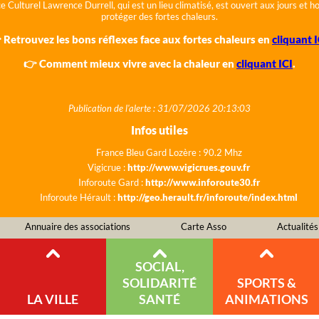
e Culturel Lawrence Durrell, qui est un lieu climatisé, est ouvert aux jours et 
protéger des fortes chaleurs.
 Retrouvez les bons réflexes face aux fortes chaleurs en
cliquant I
👉 Comment mieux vivre avec la chaleur en
cliquant ICI
.
Publication de l'alerte : 31/07/2026 20:13:03
Infos utiles
France Bleu Gard Lozère : 90.2 Mhz
Vigicrue :
http://www.vigicrues.gouv.fr
Inforoute Gard :
http://www.inforoute30.fr
Inforoute Hérault :
http://geo.herault.fr/inforoute/index.html
Annuaire des associations
Carte Asso
Actualités
SOCIAL,
SOLIDARITÉ
SPORTS &
LA VILLE
SANTÉ
ANIMATIONS