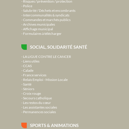
Risques / prévention / protection
Police
Salubrité / Déchets et encombrants
Intercommunalités & syndicats
Commandes et marchés publics
Archives municipales
Affichage municipal
Formulaires à télécharger
SOCIAL, SOLIDARITÉ SANTÉ
LA LIGUE CONTRE LE CANCER
Liens utiles
CCAS
Calade
France services
Relais Emploi - Mission Locale
Santé
Séniors
Croix rouge
Secours catholique
Les restos du cœur
Les assistantes sociales
Permanences sociales
SPORTS & ANIMATIONS