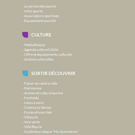
Le service des sports
Infos sports
Associations sportives
Équipement sportifs
CULTURE
Médiathèque
Agenda culturel 2026
Offre et équipements culturels
Actions culturelles
SORTIR DÉCOUVRIR
Flâner en centre-ville
Patrimoine
Arènes et culture taurine
Festivités
Lotos à venir
Cinéma Le Venise
Foires et marchés
Vidourle
Voie verte
Ville fleurie
Guide touristique "My Sommières"