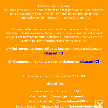
Faits nouveaux :
Néant
Situation générale :
L'épisode caniculaire assez généralisé sur la région se
poursuit au moins jusqu'en milieu de semaine, malgré une baisse
temporaire des températures maximales ce mardi.
📌 Durant cette période de canicule, M. le maire vous informe que
l'espace Culturel Lawrence Durrell, qui est un lieu climatisé, est ouvert
aux jours et horaires habituels du lundi au samedi, vous pouvez vous y
rendre pour vous protéger des fortes chaleurs.
👉 Retrouvez les bons réflexes face aux fortes chaleurs en
cliquant ICI
.
👉 Comment mieux vivre avec la chaleur en
cliquant ICI
.
Publication de l'alerte : 31/07/2026 20:13:03
Infos utiles
France Bleu Gard Lozère : 90.2 Mhz
Vigicrue :
http://www.vigicrues.gouv.fr
Inforoute Gard :
http://www.inforoute30.fr
Inforoute Hérault :
http://geo.herault.fr/inforoute/index.html