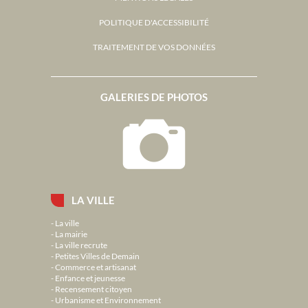
POLITIQUE D'ACCESSIBILITÉ
TRAITEMENT DE VOS DONNÉES
GALERIES DE PHOTOS
LA VILLE
La ville
La mairie
La ville recrute
Petites Villes de Demain
Commerce et artisanat
Enfance et jeunesse
Recensement citoyen
Urbanisme et Environnement