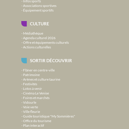
Infos sports
Associations sportives
Équipement sportifs
CULTURE
Médiathèque
Agenda culturel 2026
Offre et équipements culturels
Actions culturelles
SORTIR DÉCOUVRIR
Flâner en centre-ville
Patrimoine
Arènes et culture taurine
Festivités
Lotos à venir
Cinéma Le Venise
Foires et marchés
Vidourle
Voie verte
Ville fleurie
Guide touristique "My Sommières"
Office du tourisme
Plan interactif