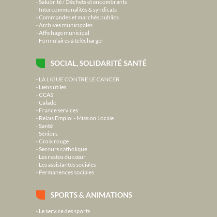
Salubrité / Déchets et encombrants
Intercommunalités & syndicats
Commandes et marchés publics
Archives municipales
Affichage municipal
Formulaires à télécharger
SOCIAL, SOLIDARITÉ SANTÉ
LA LIGUE CONTRE LE CANCER
Liens utiles
CCAS
Calade
France services
Relais Emploi - Mission Locale
Santé
Séniors
Croix rouge
Secours catholique
Les restos du cœur
Les assistantes sociales
Permanences sociales
SPORTS & ANIMATIONS
Le service des sports