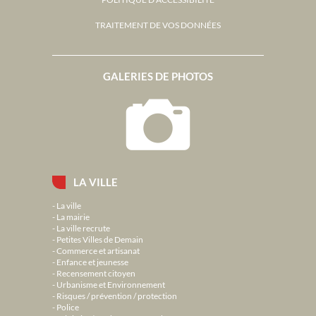
TRAITEMENT DE VOS DONNÉES
GALERIES DE PHOTOS
LA VILLE
La ville
La mairie
La ville recrute
Petites Villes de Demain
Commerce et artisanat
Enfance et jeunesse
Recensement citoyen
Urbanisme et Environnement
Risques / prévention / protection
Police