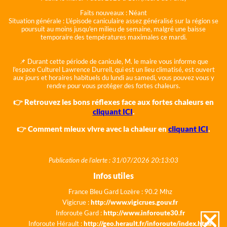
Faits nouveaux :
Néant
Situation générale :
L'épisode caniculaire assez généralisé sur la région se
poursuit au moins jusqu'en milieu de semaine, malgré une baisse
temporaire des températures maximales ce mardi.
📌 Durant cette période de canicule, M. le maire vous informe que
l'espace Culturel Lawrence Durrell, qui est un lieu climatisé, est ouvert
aux jours et horaires habituels du lundi au samedi, vous pouvez vous y
rendre pour vous protéger des fortes chaleurs.
👉 Retrouvez les bons réflexes face aux fortes chaleurs en
cliquant ICI
.
👉 Comment mieux vivre avec la chaleur en
cliquant ICI
.
Publication de l'alerte : 31/07/2026 20:13:03
Infos utiles
France Bleu Gard Lozère : 90.2 Mhz
Vigicrue :
http://www.vigicrues.gouv.fr
Inforoute Gard :
http://www.inforoute30.fr
Inforoute Hérault :
http://geo.herault.fr/inforoute/index.html