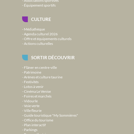
Associations sportives
Équipement sportifs
CULTURE
Médiathèque
Agenda culturel 2026
Offre et équipements culturels
Actions culturelles
SORTIR DÉCOUVRIR
Flâner en centre-ville
Patrimoine
Arènes et culture taurine
Festivités
Lotos à venir
Cinéma Le Venise
Foires et marchés
Vidourle
Voie verte
Ville fleurie
Guide touristique "My Sommières"
Office du tourisme
Plan interactif
Parkings