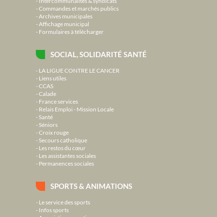
Intercommunalités & syndicats
Commandes et marchés publics
Archives municipales
Affichage municipal
Formulaires à télécharger
SOCIAL, SOLIDARITÉ SANTÉ
LA LIGUE CONTRE LE CANCER
Liens utiles
CCAS
Calade
France services
Relais Emploi - Mission Locale
Santé
Séniors
Croix rouge
Secours catholique
Les restos du cœur
Les assistantes sociales
Permanences sociales
SPORTS & ANIMATIONS
Le service des sports
Infos sports