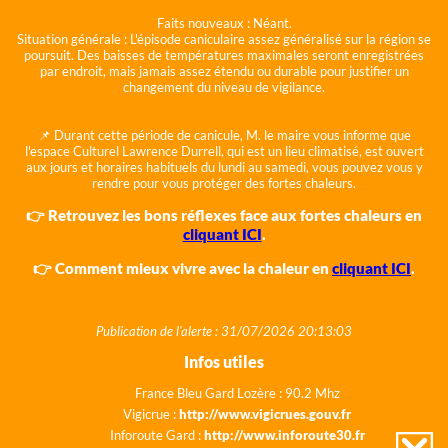
Faits nouveaux :
Néant.
Situation générale :
L'épisode caniculaire assez généralisé sur la région se
poursuit. Des baisses de températures maximales seront enregistrées
par endroit, mais jamais assez étendu ou durable pour justifier un
changement du niveau de vigilance.
📌 Durant cette période de canicule, M. le maire vous informe que
l'espace Culturel Lawrence Durrell, qui est un lieu climatisé, est ouvert
aux jours et horaires habituels du lundi au samedi, vous pouvez vous y
rendre pour vous protéger des fortes chaleurs.
👉 Retrouvez les bons réflexes face aux fortes chaleurs en
cliquant ICI
.
👉 Comment mieux vivre avec la chaleur en
cliquant ICI
.
Publication de l'alerte : 31/07/2026 20:13:03
Infos utiles
France Bleu Gard Lozère : 90.2 Mhz
Vigicrue :
http://www.vigicrues.gouv.fr
Inforoute Gard :
http://www.inforoute30.fr