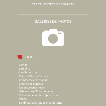
TRAITEMENT DE VOS DONNÉES
GALERIES DE PHOTOS
LA VILLE
La ville
La mairie
La ville recrute
Petites Villes de Demain
Commerce et artisanat
Enfance et jeunesse
Recensement citoyen
Urbanisme et Environnement
Risques / prévention / protection
Police
Salubrité / Déchets et encombrants