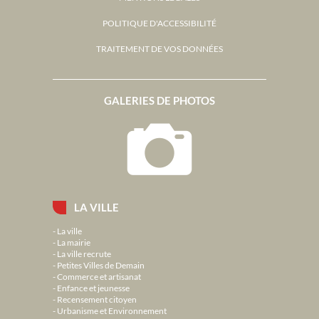
POLITIQUE D'ACCESSIBILITÉ
TRAITEMENT DE VOS DONNÉES
GALERIES DE PHOTOS
LA VILLE
La ville
La mairie
La ville recrute
Petites Villes de Demain
Commerce et artisanat
Enfance et jeunesse
Recensement citoyen
Urbanisme et Environnement