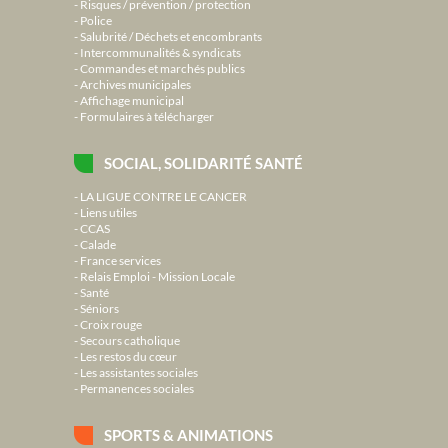
Risques / prévention / protection
Police
Salubrité / Déchets et encombrants
Intercommunalités & syndicats
Commandes et marchés publics
Archives municipales
Affichage municipal
Formulaires à télécharger
SOCIAL, SOLIDARITÉ SANTÉ
LA LIGUE CONTRE LE CANCER
Liens utiles
CCAS
Calade
France services
Relais Emploi - Mission Locale
Santé
Séniors
Croix rouge
Secours catholique
Les restos du cœur
Les assistantes sociales
Permanences sociales
SPORTS & ANIMATIONS