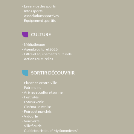
Le service des sports
Infos sports
Associations sportives
Équipement sportifs
CULTURE
Médiathèque
Agenda culturel 2026
Offre et équipements culturels
Actions culturelles
SORTIR DÉCOUVRIR
Flâner en centre-ville
Patrimoine
Arènes et culture taurine
Festivités
Lotos à venir
Cinéma Le Venise
Foires et marchés
Vidourle
Voie verte
Ville fleurie
Guide touristique "My Sommières"