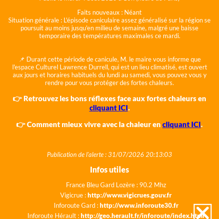
Faits nouveaux :
Néant
Situation générale :
L'épisode caniculaire assez généralisé sur la région se
poursuit au moins jusqu'en milieu de semaine, malgré une baisse
temporaire des températures maximales ce mardi.
📌 Durant cette période de canicule, M. le maire vous informe que
l'espace Culturel Lawrence Durrell, qui est un lieu climatisé, est ouvert
aux jours et horaires habituels du lundi au samedi, vous pouvez vous y
rendre pour vous protéger des fortes chaleurs.
👉 Retrouvez les bons réflexes face aux fortes chaleurs en
cliquant ICI
.
👉 Comment mieux vivre avec la chaleur en
cliquant ICI
.
Publication de l'alerte : 31/07/2026 20:13:03
Infos utiles
France Bleu Gard Lozère : 90.2 Mhz
Vigicrue :
http://www.vigicrues.gouv.fr
Inforoute Gard :
http://www.inforoute30.fr
Inforoute Hérault :
http://geo.herault.fr/inforoute/index.html