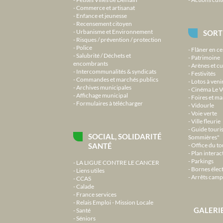
Commerce et artisanat
Enfance et jeunesse
Recensement citoyen
Urbanisme et Environnement
SORT
Risques / prévention / protection
Police
Flâner en ce
Salubrité / Déchets et
Patrimoine
encombrants
Arènes et cu
Intercommunalités & syndicats
Festivités
Commandes et marchés publics
Lotos à veni
Archives municipales
Cinéma Le V
Affichage municipal
Foires et m
Formulaires à télécharger
Vidourle
Voie verte
Ville fleurie
Guide touri
SOCIAL, SOLIDARITÉ
Sommières"
SANTÉ
Office du t
Plan interact
Parkings
LA LIGUE CONTRE LE CANCER
Bornes élec
Liens utiles
Arrêts camp
CCAS
Calade
France services
Relais Emploi - Mission Locale
GALERI
Santé
Séniors