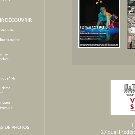
IR DÉCOUVRIR
ntre-ville
lture taurine
r
enise
archés
stique "My
ourisme
if
triques
ing-cars
H
ES DE PHOTOS
27 quai Frédé