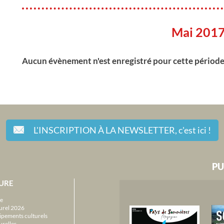
Mai 201
Aucun évènement n'est enregistré pour cette périod
L'INSCRIPTION À LA NEWSLETTER,
c'est ici !
PU
URE
e
urel 2026
ipements culturels
urelles