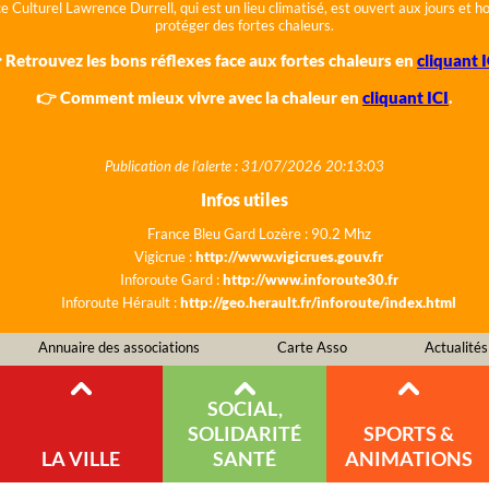
e Culturel Lawrence Durrell, qui est un lieu climatisé, est ouvert aux jours et 
protéger des fortes chaleurs.
 Retrouvez les bons réflexes face aux fortes chaleurs en
cliquant I
👉 Comment mieux vivre avec la chaleur en
cliquant ICI
.
Publication de l'alerte : 31/07/2026 20:13:03
Infos utiles
France Bleu Gard Lozère : 90.2 Mhz
Vigicrue :
http://www.vigicrues.gouv.fr
Inforoute Gard :
http://www.inforoute30.fr
Inforoute Hérault :
http://geo.herault.fr/inforoute/index.html
Annuaire des associations
Carte Asso
Actualités
SOCIAL,
SOLIDARITÉ
SPORTS &
LA VILLE
SANTÉ
ANIMATIONS