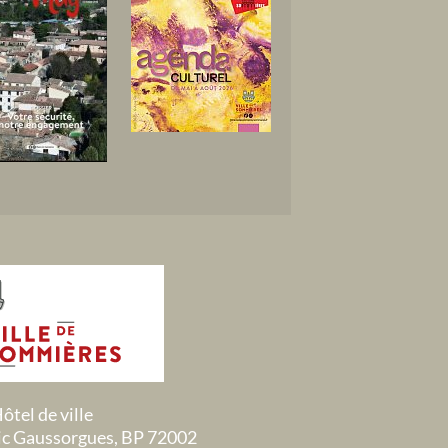
ôtel de ville
ric Gaussorgues, BP 72002