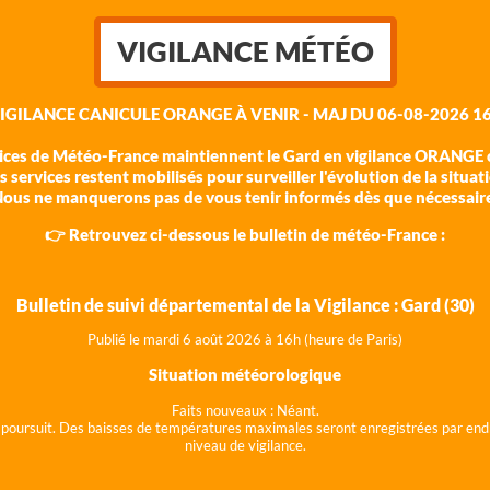
VIGILANCE MÉTÉO
VIGILANCE CANICULE ORANGE À VENIR - MAJ DU 06-08-2026 16
vices de Météo-France maintiennent le Gard en vigilance ORANGE c
 services restent mobilisés pour surveiller l'évolution de la situat
ous ne manquerons pas de vous tenir informés dès que nécessair
👉 Retrouvez ci-dessous le bulletin de météo-France :
Bulletin de suivi départemental de la Vigilance : Gard (30)
Publié le mardi 6 août 202
6 à 16h (heure de Paris)
Situation météorologique
Faits nouveaux :
Néant.
 se poursuit. Des baisses de températures maximales seront enregistrées par end
niveau de vigilance.