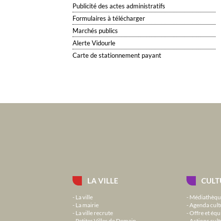
Publicité des actes administratifs
Formulaires à télécharger
Marchés publics
Alerte Vidourle
Carte de stationnement payant
LA VILLE
CULT
La ville
Médiathèqu
La mairie
Agenda cult
La ville recrute
Offre et équ
Petites Villes de Demain
Actions cult